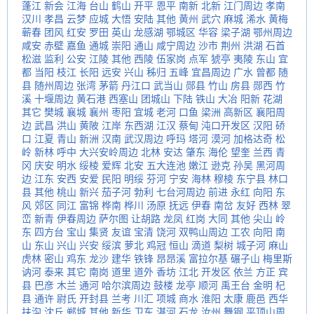
蓬江
新会
江海
台山
鹤山
开平
恩平
南新
北新
江门周边
孝南
汉川
孝昌
云梦
应城
大悟
安陆
其他
黄州
武穴
麻城
浠水
黄梅
蕲春
团风
红安
罗田
英山
龙感湖
鄂城区
华容
梁子湖
鄂州周边
咸安
赤壁
嘉鱼
通城
崇阳
通山
咸宁周边
沙市
荆州
洪湖
石首
松滋
监利
公安
江陵
其他
西陵
伍家岗
点军
猇亭
夷陵
东山
宜
都
当阳
枝江
长阳
远安
兴山
秭归
五峰
宜昌周边
广水
曾都
随
县
随州周边
张湾
茅箭
丹江口
武当山
郧县
竹山
房县
郧西
竹
溪
十堰周边
黄石港
西塞山
团城山
下陆
铁山
大冶
阳新
花湖
其它
樊城
襄城
襄州
枣阳
宜城
老河
口鱼
梁洲
高新区
襄阳周
边
武昌
洪山
黄陂
江岸
东西湖
江汉
蔡甸
沌口开发区
汉阳
硚
口
江夏
青山
新洲
汉南
武汉周边
呼玛
塔河
漠河
加格达奇
松
岭
新林
呼中
大兴安岭周边
北林
安达
肇东
海伦
望奎
兰西
青
冈
庆安
明水
绥棱
爱辉
北安
五大连池
嫩江
逊克
孙吴
黑河周
边
江东
安西
安爱
民阳
明绥
芬河
宁安
海林
穆棱
东宁县
林口
县
其他
桃山
新兴
茄子河
勃利
七台河周边
前进
永红
向阳
东
风
郊区
同江
富锦
桦南
桦川
汤原
抚远
伊春
南岔
友好
西林
翠
峦
新青
伊春周边
萨尔图
让胡路
龙凤
红岗
大同
其他
尖山
岭
东
四方台
宝山
集贤
友谊
宝清
饶河
双鸭山周边
工农
向阳
南
山
东山
兴山
兴安
绥滨
萝北
鸡冠
恒山
滴道
梨树
城子河
麻山
虎林
密山
鸡东
龙沙
建华
铁锋
昂昂溪
富拉尔基
碾子山
梅里斯
讷河
泰来
其它
南岗
道里
道外
香坊
江北
开发区
依兰
方正
宾
县
巴彦
木兰
通河
哈尔滨周边
鼓楼
龙亭
顺河
禹王台
金明
杞
县
通许
尉氏
开封县
兰考
川汇
项城
商水
淮阳
太康
鹿邑
西华
扶沟
沈丘
郸城
其他
新华
卫东
湛河
石龙
汝州
舞钢
平顶山周