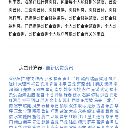
利率表，准确在线计算房贷，包括每个人能贷到的额度，首套
房首付、二套房首付、房贷月供，房贷利息，房贷首付，房贷
流程等，还提供公积金贷款条件，公积金贷款额度，公积金贷
款利息。们还提供公积金查询，个人公积金余额查询，个人公
积金查询，公积金查询个人账户等跟公积金有关的事宜
房贷计算器 -
最新房贷资讯
香格里拉
德钦
维西
泸水
福贡
贡山
兰坪
潞西
瑞丽
梁河
盈江
陇川
大理市
祥云
宾川
弥渡
永平
云龙
洱源
剑川
鹤庆
漾濞
南
涧
巍山
楚雄市
双柏
牟定
南华
姚安
大姚
永仁
元谋
武定
禄丰
景洪
勐海
勐腊
蒙自
个旧
开远
绿春
建水
石屏
弥勒
泸西
元阳
红河县
金平
河口
屏边
文山市
砚山
西畴
麻栗坡
马关
丘北
广
南
富宁
临翔
凤庆
云县
永德
镇康
双江
耿马
沧源
古城
永胜
华
坪
玉龙
宁蒗
昭阳
鲁甸
巧家
盐津
大关
永善
绥江
镇雄
彝良
威
信
水富
隆阳
施甸
腾冲
龙陵
昌宁
红塔
江川
澄江
通海
华宁
易
门
峨山
新平
元江
麒麟
宣威
马龙
陆良
师宗
罗平
富源
会泽
沾
益
五华
盘龙
官渡
西山
安宁
呈贡
宜良
石林
晋宁
东川
富民
嵩