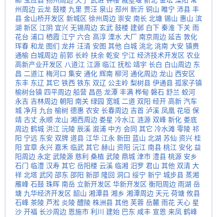
邮
宝应县
扬州周边
天宁
武进
钟楼
戚墅堰
新北
金坛
溧阳
常
州周边
云龙
鼓楼
九里
贾汪
泉山
邳州
新沂
铜山
睢宁
沛县
丰
县
金山桥开发区
新城区
徐州周边
崇安
南长
北塘
锡山
惠山
滨
湖
新区
江阴
宜兴
无锡周边
玄武
鼓楼
建邺
白下
秦淮
下关
雨
花台
浦口
栖霞
江宁
六合
高淳
溧水
大厂
南京周边
延吉
敦化
珲春
和龙
图们
龙井
汪清
安图
其他
白城
洮北
洮南
大安
镇赉
通榆
白城周边
前郭
长岭
扶余
乾安
宁江
经济技术开发区
农业
高新产业开发区
八道江
江源
临江
抚松
靖宇
长白
白山周边
东
昌
二道江
梅河口
集安
通化
辉南
柳河
通化周边
龙山
西安区
东丰
东辽
其它
铁西
铁东
双辽
公主岭
梨树县
伊通县
孤家子镇
榆树台镇
四平周边
船营
昌邑
龙潭
丰满
桦甸
磐石
舒兰
蛟河
永吉
吉林周边
朝阳
南关
绿园
宽城
二道
双阳
经开
高新
汽车
城
净月
九台
榆树
德惠
农安
长春周边
吉首
泸溪
凤凰
花垣
保
靖
古丈
永顺
龙山
湘西周边
娄星
冷水江
涟源
双峰
新化
娄底
周边
鹤城
洪江
沅陵
辰溪
溆浦
中方
会同
其它
冷水滩
零陵
祁
阳
宁远
东安
双牌
道县
江华
江永
新田
蓝山
北湖
苏仙
资兴
桂
阳
宜章
永兴
嘉禾
临武
其它
赫山
资阳
沅江
南县
桃江
安化
益
阳周边
永定
武陵源
慈利
桑植
武陵
鼎城
津市
澧县
桃源
安乡
石门
临澧
汉寿
其它
岳阳楼
云溪
临湘
汨罗
君山
其他
双清
大
祥
北塔
武冈
邵东
邵阳
新邵
隆回
洞口
绥宁
新宁
城步县
蒸湘
雁峰
石鼓
珠晖
南岳
立新开发区
华新开发区
衡阳周边
雨湖
岳
塘
九华经济开发区
韶山
湘潭县
湘乡
湘潭周边
天元
荷塘
攸县
石峰
茶陵
芦淞
炎陵
醴陵
株洲县
其他
芙蓉
岳麓
雨花
天心
星
沙
开福
长沙周边
恩施市
利川
建始
巴东
咸丰
宣恩
来凤
鹤峰