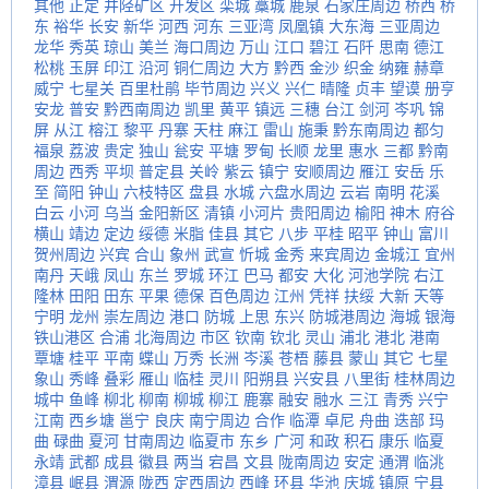
其他
正定
井陉矿区
开发区
栾城
藁城
鹿泉
石家庄周边
桥西
桥
东
裕华
长安
新华
河西
河东
三亚湾
凤凰镇
大东海
三亚周边
龙华
秀英
琼山
美兰
海口周边
万山
江口
碧江
石阡
思南
德江
松桃
玉屏
印江
沿河
铜仁周边
大方
黔西
金沙
织金
纳雍
赫章
威宁
七星关
百里杜鹃
毕节周边
兴义
兴仁
晴隆
贞丰
望谟
册亨
安龙
普安
黔西南周边
凯里
黄平
镇远
三穗
台江
剑河
岑巩
锦
屏
从江
榕江
黎平
丹寨
天柱
麻江
雷山
施秉
黔东南周边
都匀
福泉
荔波
贵定
独山
瓮安
平塘
罗甸
长顺
龙里
惠水
三都
黔南
周边
西秀
平坝
普定县
关岭
紫云
镇宁
安顺周边
雁江
安岳
乐
至
简阳
钟山
六枝特区
盘县
水城
六盘水周边
云岩
南明
花溪
白云
小河
乌当
金阳新区
清镇
小河片
贵阳周边
榆阳
神木
府谷
横山
靖边
定边
绥德
米脂
佳县
其它
八步
平桂
昭平
钟山
富川
贺州周边
兴宾
合山
象州
武宣
忻城
金秀
来宾周边
金城江
宜州
南丹
天峨
凤山
东兰
罗城
环江
巴马
都安
大化
河池学院
右江
隆林
田阳
田东
平果
德保
百色周边
江州
凭祥
扶绥
大新
天等
宁明
龙州
崇左周边
港口
防城
上思
东兴
防城港周边
海城
银海
铁山港区
合浦
北海周边
市区
钦南
钦北
灵山
浦北
港北
港南
覃塘
桂平
平南
蝶山
万秀
长洲
岑溪
苍梧
藤县
蒙山
其它
七星
象山
秀峰
叠彩
雁山
临桂
灵川
阳朔县
兴安县
八里街
桂林周边
城中
鱼峰
柳北
柳南
柳城
柳江
鹿寨
融安
融水
三江
青秀
兴宁
江南
西乡塘
邕宁
良庆
南宁周边
合作
临潭
卓尼
舟曲
迭部
玛
曲
碌曲
夏河
甘南周边
临夏市
东乡
广河
和政
积石
康乐
临夏
永靖
武都
成县
徽县
两当
宕昌
文县
陇南周边
安定
通渭
临洮
漳县
岷县
渭源
陇西
定西周边
西峰
环县
华池
庆城
镇原
宁县