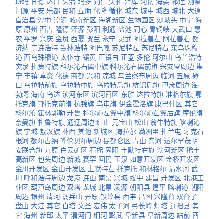
班玛
甘德
达日
久治
玛多
同仁
尖扎
泽库
河南
海晏
祁连
刚察
门源
平安
乐都
民和
互助
化隆
循化
城东
城中
城西
城北
大通
自治县
湟中
湟源
城南新区
海湖新区
生物园区
沙坡头
中宁
海
原
原州
西吉
隆德
泾源
彭阳
利通
盐池
同心
青铜峡
大武口
惠
农
平罗
兴庆
金凤
西夏
贺兰
永宁
灵武
阿拉善左
阿拉善右
额
济纳
二连浩特
锡林浩特
阿巴嘎
苏尼特左
苏尼特右
东乌珠穆
沁
西乌珠穆沁
太仆寺
镶黄
正镶白
正蓝
多伦
阿尔山
乌兰浩特
突泉
扎赉特旗
科尔沁右翼中旗
科尔沁右翼前旗
兴安盟周边
集
宁
丰镇
卓资
化德
商都
兴和
凉城
乌兰察布周边
临河
五原
磴
口
乌拉特前旗
乌拉特中旗
乌拉特后旗
杭锦后旗
巴彦周边
海
勃湾
海南
乌达
滨河东区
滨河西区
东胜
达拉特旗
准格尔旗
鄂
托克旗
鄂托克前旗
杭锦旗
乌审旗
伊金霍洛旗
康巴什区
其它
科尔沁
霍林郭勒
开鲁
科尔沁左翼中旗
科尔沁左翼后旗
库伦旗
奈曼旗
扎鲁特旗
通辽周边
红山
元宝山
松山
翁牛特旗
喀喇沁
旗
宁城
敖汉旗
林西
其他
新城区
海拉尔
满洲里
扎兰屯
牙克石
根河
额尔古纳
呼伦贝尔周边
昆都仑区
青山
东河
达尔罕茂明
安联合旗
九原
白云矿区
石拐
固阳
土默特右旗
滨河新区
稀土
高新区
包头周边
新城
赛罕
回民
玉泉
如意开发区
金桥开发区
金川开发区
金山开发区
土默特左
托克托
和林格尔
清水河
武
川
呼和浩特周边
龙港
连山
南票
兴城
绥中
建昌
开发区
北港工
业区
葫芦岛周边
双塔
龙城
北票
凌源
朝阳县
建平
喀喇沁
朝阳
周边
银州
清河
调兵山
开原
铁岭县
西丰
昌图
兴隆台
双台子
盘山
大洼
其它
白塔
文圣
宏伟
太子河
弓长岭
灯塔
辽阳县
其
它
海州
新邱
太平
清河门
细河
彰武
阜新县
阜新周边
站前
西