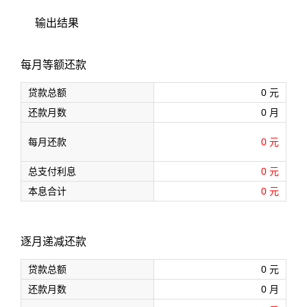
输出结果
每月等额还款
贷款总额
0
元
还款月数
0
月
每月还款
0
元
总支付利息
0
元
本息合计
0
元
逐月递减还款
贷款总额
0
元
还款月数
0
月