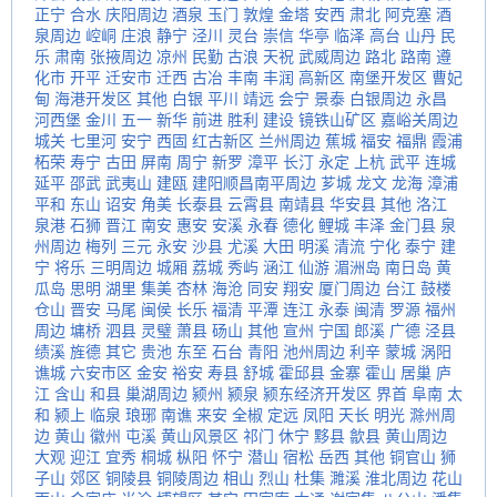
正宁
合水
庆阳周边
酒泉
玉门
敦煌
金塔
安西
肃北
阿克塞
酒
泉周边
崆峒
庄浪
静宁
泾川
灵台
崇信
华亭
临泽
高台
山丹
民
乐
肃南
张掖周边
凉州
民勤
古浪
天祝
武威周边
路北
路南
遵
化市
开平
迁安市
迁西
古冶
丰南
丰润
高新区
南堡开发区
曹妃
甸
海港开发区
其他
白银
平川
靖远
会宁
景泰
白银周边
永昌
河西堡
金川
五一
新华
前进
胜利
建设
镜铁山矿区
嘉峪关周边
城关
七里河
安宁
西固
红古新区
兰州周边
蕉城
福安
福鼎
霞浦
柘荣
寿宁
古田
屏南
周宁
新罗
漳平
长汀
永定
上杭
武平
连城
延平
邵武
武夷山
建瓯
建阳顺昌南平周边
芗城
龙文
龙海
漳浦
平和
东山
诏安
角美
长泰县
云霄县
南靖县
华安县
其他
洛江
泉港
石狮
晋江
南安
惠安
安溪
永春
德化
鲤城
丰泽
金门县
泉
州周边
梅列
三元
永安
沙县
尤溪
大田
明溪
清流
宁化
泰宁
建
宁
将乐
三明周边
城厢
荔城
秀屿
涵江
仙游
湄洲岛
南日岛
黄
瓜岛
思明
湖里
集美
杏林
海沧
同安
翔安
厦门周边
台江
鼓楼
仓山
晋安
马尾
闽侯
长乐
福清
平潭
连江
永泰
闽清
罗源
福州
周边
墉桥
泗县
灵璧
萧县
砀山
其他
宣州
宁国
郎溪
广德
泾县
绩溪
旌德
其它
贵池
东至
石台
青阳
池州周边
利辛
蒙城
涡阳
谯城
六安市区
金安
裕安
寿县
舒城
霍邱县
金寨
霍山
居巢
庐
江
含山
和县
巢湖周边
颍州
颍泉
颍东经济开发区
界首
阜南
太
和
颍上
临泉
琅琊
南谯
来安
全椒
定远
凤阳
天长
明光
滁州周
边
黄山
徽州
屯溪
黄山风景区
祁门
休宁
黟县
歙县
黄山周边
大观
迎江
宜秀
桐城
枞阳
怀宁
潜山
宿松
岳西
其他
铜官山
狮
子山
郊区
铜陵县
铜陵周边
相山
烈山
杜集
濉溪
淮北周边
花山