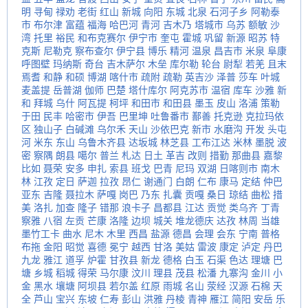
明
寻甸
禄劝
老街
红山
新城
向阳
东城
北泉
石河子乡
阿勒泰
市
布尔津
富蕴
福海
哈巴河
青河
吉木乃
塔城市
乌苏
额敏
沙
湾
托里
裕民
和布克赛尔
伊宁市
奎屯
霍城
巩留
新源
昭苏
特
克斯
尼勒克
察布查尔
伊宁县
博乐
精河
温泉
昌吉市
米泉
阜康
呼图壁
玛纳斯
奇台
吉木萨尔
木垒
库尔勒
轮台
尉犁
若羌
且末
焉耆
和静
和硕
博湖
喀什市
疏附
疏勒
英吉沙
泽普
莎车
叶城
麦盖提
岳普湖
伽师
巴楚
塔什库尔
阿克苏市
温宿
库车
沙雅
新
和
拜城
乌什
阿瓦提
柯坪
和田市
和田县
墨玉
皮山
洛浦
策勒
于田
民丰
哈密市
伊吾
巴里坤
吐鲁番市
鄯善
托克逊
克拉玛依
区
独山子
白碱滩
乌尔禾
天山
沙依巴克
新市
水磨沟
开发
头屯
河
米东
东山
乌鲁木齐县
达坂城
林芝县
工布江达
米林
墨脱
波
密
察隅
朗县
噶尔
普兰
札达
日土
革吉
改则
措勤
那曲县
嘉黎
比如
聂荣
安多
申扎
索县
班戈
巴青
尼玛
双湖
日喀则市
南木
林
江孜
定日
萨迦
拉孜
昂仁
谢通门
白朗
仁布
康马
定结
仲巴
亚东
吉隆
聂拉木
萨嘎
岗巴
乃东
扎囊
贡嘎
桑日
琼结
曲松
措
美
洛扎
加查
隆子
错那
浪卡子
昌都县
江达
贡觉
类乌齐
丁青
察雅
八宿
左贡
芒康
洛隆
边坝
城关
堆龙德庆
达孜
林周
当雄
墨竹工卡
曲水
尼木
木里
西昌
盐源
德昌
会理
会东
宁南
普格
布拖
金阳
昭觉
喜德
冕宁
越西
甘洛
美姑
雷波
康定
泸定
丹巴
九龙
雅江
道孚
炉霍
甘孜县
新龙
德格
白玉
石渠
色达
理塘
巴
塘
乡城
稻城
得荣
马尔康
汶川
理县
茂县
松潘
九寨沟
金川
小
金
黑水
壤塘
阿坝县
若尔盖
红原
雨城
名山
荥经
汉源
石棉
天
全
芦山
宝兴
东坡
仁寿
彭山
洪雅
丹棱
青神
雁江
简阳
安岳
乐