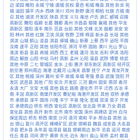
边
梁园
睢阳
永城
宁陵
虞城
民权
夏邑
柘城
睢县
其他
卧龙
宛
城
油田
镇平
内乡
西峡
淅川
邓州
新野
唐河
桐柏
社旗
方城
南
召
其他
湖滨
开发区
陕县
灵宝
义马
渑池
卢氏
源汇
郾城
召陵
高新区
舞阳
临颍
长葛
魏都
禹州
许昌县
鄢陵
襄城
其他
华龙
高新区
濮阳
清丰
南乐
范县
台前
其他
文峰
北关
殷都
龙安
安
阳
林州
其他
红旗
卫滨
凤泉
牧野
卫辉
辉县
新乡县
长垣
其他
淇滨
山城
鹤山
浚县
淇县
驿城
确山
新蔡
上蔡
西平
泌阳
平舆
汝南
遂平
正阳
其他
信阳市区
浉河
平桥
固始
潢川
光山
罗山
淮滨
新县
息县
商城
涧西
西工
老城
瀍河
洛龙
吉利
伊滨
洛阳
周边
解放
山阳
中站
马村
高新
孟州
沁阳
温县
武陟
博爱
修武
其他
中原
二七
管城区
金水
上街
惠济
郑东新区
高新区
经开区
航空港
郑州周边
海港
北戴河
山海关
昌黎
抚宁
卢龙
青龙开发
区
其他
桃城
深州
冀州
安平
故城
阜城
枣强
景县
武强
饶阳
开
发区
武邑县
其他
广阳
安次
开发区
三河
霸州
固安
燕郊
香河
永清
大厂
文安
大城
其他
路北
路南
遵化市
开平
迁西
古冶
丰
南
丰润
高新区
南堡开发区
曹妃甸
海港开发区
其他
双桥
承德
市
承德县
滦平
围场
兴隆
丰宁
平泉
隆化
宽城
双滦
营子
开发
区
承德周边
桥东
桥西
宣化区
高新区
张北县
怀来
万全
蔚县
宣化县
其他
高开
新市
北市
南市
安国
涿州
高碑店
定州
白沟
保定周边
桥东
桥西
南宫
沙河
清河
南和
平乡
邢台县
其他
丛
台
邯山
复兴
高开区
峰峰矿区
武安
邯郸县
魏县
成安县
大名县
涉县
肥乡县
永年县
临漳县
磁县
邯郸周边
新华
沧县
运河
南皮
任丘
青县
河间
肃宁
黄骅
东光
泊头
海兴
盐山
吴桥
孟村
献县