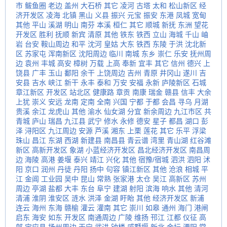
市
鲅鱼圈
老边
盖州
大石桥
其它
凌河
古塔
太和
松山新区
经
济开发区
凌海
北镇
黑山
义县
振兴
元宝
振安
东港
凤城
宽甸
其他
平山
溪湖
明山
南芬
本溪
桓仁
其它
顺城
新抚
东洲
望花
开发区
胜利
抚顺
新宾
清原
其他
铁东
铁西
立山
海城
千山
岫
岩
台安
鞍山周边
和平
沈河
皇姑
大东
铁西
东陵
于洪
沈北新
区
苏家屯
浑南新区
沈阳周边
临川
南城
东乡
崇仁
乐安
抚州周
边
袁州
丰城
高安
樟树
万载
上高
奉新
宜丰
其它
信州
德兴
上
饶县
广丰
玉山
鄱阳
余干
上饶周边
吉州
青原
井冈山
遂川
吉
安县
吉水
峡江
新干
永丰
泰和
万安
安福
永新
庐陵新区
石城
章江新区
开发区
站北区
健康路
章贡
南康
瑞金
赣县
信丰
大余
上犹
崇义
安远
龙南
定南
全南
兴国
宁都
于都
会昌
寻乌
月湖
贵溪
余江
龙虎山
其他
渝水
仙女湖
分宜
新余周边
九江市区
共
青城
庐山
瑞昌
九江县
武宁
修水
永修
德安
星子
都昌
湖口
彭
泽
浔阳区
九江周边
安源
芦溪
湘东
上栗
莲花
其它
乐平
浮梁
珠山
昌江
东湖
西湖
新建县
南昌县
青云谱
湾里
青山湖
红谷滩
新区
高新开发区
象湖
小蓝经济开发区
昌北经济开发区
南昌周
边
海陵
高港
姜堰
泰兴
靖江
兴化
其他
宿豫/宿城
泗洪
泗阳
沭
阳
京口
润州
丹徒
丹阳
扬中
句容
镇江新区
其他
沧浪
相城
平
江
金阊
工业园
吴中
昆山
常熟
张家港
太仓
吴江
高新区
苏州
周边
亭湖
盐都
大丰
东台
阜宁
建湖
射阳
滨海
响水
其他
清河
清浦
淮阴
淮安区
涟水
洪泽
金湖
盱眙
其他
经济开发区
新浦
连云
海州
东海
赣榆
灌云
灌南
其它
崇川
如皋
通州
海门
港闸
启东
海安
如东
开发区
南通周边
广陵
维扬
邗江
江都
仪征
高