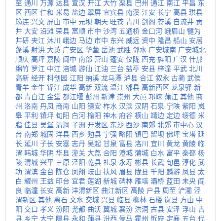
至
通川
万源
达县
宣汉
开江
大竹
渠县
巴州
通江
南江
平昌
东
区
西区
仁和
米易
盐边
翠屏
宜宾县
南溪
江安
长宁
高县
珙县
筠连
兴文
屏山
市中
元坝
朝天
旺苍
青川
剑阁
苍溪
自流井
贡
井
大安
沿滩
荣县
富顺
市中
沙湾
五通桥
金口河
峨眉山
犍为
井研
夹江
沐川
峨边
马边
市中
东兴
威远
资中
隆昌
船山
安居
蓬溪
射洪
大英
广安区
华蓥
岳池
武胜
邻水
广安城南
广安城北
顺庆
高坪
嘉陵
阆中
南部
营山
蓬安
仪陇
西充
旌阳
广汉
什邡
绵竹
罗江
中江
涪城
游仙
江油
三台
盐亭
安县
梓潼
平武
北川
高新
经开
科创园
江阳
纳溪
龙马潭
泸县
合江
叙永
古蔺
武侯
青羊
金牛
锦江
成华
高新
双流
温江
郫县
高新西区
龙泉驿
新
都
青白江
金堂
都江堰
彭州
新津
崇州
大邑
邛崃
蒲江
其他
商
州
洛南
丹凤
商南
山阳
镇安
柞水
汉滨
汉阴
石泉
宁陕
紫阳
岚
皋
平利
镇坪
旬阳
白河
榆阳
神木
府谷
横山
靖边
定边
绥德
米
脂
佳县
吴堡
清涧
子洲
开发区
东沙
西沙
南郊
北郊
市中心
汉
台
南郑
城固
洋县
西乡
勉县
宁强
略阳
镇巴
留坝
佛坪
宝塔
延
长
延川
子长
安塞
志丹
吴起
甘泉
富县
洛川
宜川
黄龙
黄陵
临
渭
韩城
华阴
华县
潼关
大荔
合阳
澄城
蒲城
白水
富平
秦都
杨
陵
渭城
兴平
三原
泾阳
乾县
礼泉
永寿
彬县
长武
旬邑
淳化
武
功
渭滨
金台
陈仓
凤翔
岐山
扶风
眉县
陇县
千阳
麟游
凤县
太
白
耀州
王益
印台
宜君
莲湖
新城
碑林
雁塔
灞桥
蓝田
未央
阎
良
临潼
长安
高新
沣渭新区
曲江新区
高陵
户县
周至
浐灞
泾
渭新区
其他
离石
文水
交城
兴县
临县
柳林
石楼
岚县
方山
中
阳
交口
孝义
汾阳
尧都
曲沃
翼城
襄汾
洪洞
古县
安泽
浮山
吉
县
乡宁
大宁
隰县
永和
蒲县
汾西
侯马
霍州
忻府
定襄
五台
代