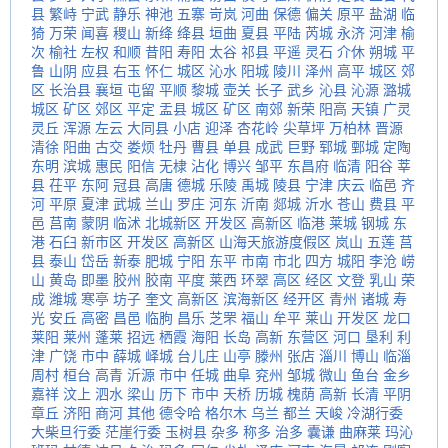
县
繁峙
宁武
静乐
神池
五寨
岢岚
河曲
保德
偏关
原平
盐湖
临
猗
万荣
闻喜
稷山
新绛
绛县
垣曲
夏县
平陆
芮城
永济
河津
榆
次
榆社
左权
和顺
昔阳
寿阳
太谷
祁县
平遥
灵石
介休
朔城
平
鲁
山阴
应县
右玉
怀仁
城区
沁水
阳城
陵川
泽州
高平
城区
郊
区
长治县
襄垣
屯留
平顺
黎城
壶关
长子
武乡
沁县
沁源
潞城
城区
矿区
郊区
平定
盂县
城区
矿区
南郊
新荣
阳高
天镇
广灵
灵丘
浑源
左云
大同县
小店
迎泽
杏花岭
尖草坪
万柏林
晋源
清徐
阳曲
古交
娄烦
牡丹
曹县
单县
成武
巨野
郓城
鄄城
定陶
东明
滨城
惠民
阳信
无棣
沾化
博兴
邹平
东昌府
临清
阳谷
莘
县
茌平
东阿
冠县
高唐
德城
乐陵
禹城
陵县
宁津
庆云
临邑
齐
河
平原
夏津
武城
兰山
罗庄
河东
沂南
郯城
沂水
苍山
费县
平
邑
莒南
蒙阴
临沭
北城新区
开发区
高新区
临港
莱城
钢城
东
港
石臼
新市区
开发区
高新区
山海天旅游度假区
岚山
五莲
莒
县
泰山
岱岳
新泰
肥城
宁阳
东平
市南
市北
四方
城阳
李沧
崂
山
黄岛
即墨
胶州
胶南
平度
莱西
环翠
高区
经区
文登
乳山
荣
成
潍城
寒亭
坊子
奎文
高新区
滨海新区
经开区
青州
诸城
寿
光
安丘
高密
昌邑
临朐
昌乐
芝罘
福山
牟平
莱山
开发区
龙口
莱阳
莱州
蓬莱
招远
栖霞
海阳
长岛
高新
东营区
河口
垦利
利
津
广饶
市中
薛城
峄城
台儿庄
山亭
滕州
张店
淄川
博山
临淄
周村
桓台
高青
沂源
市中
任城
曲阜
兖州
邹城
微山
鱼台
金乡
嘉祥
汶上
泗水
梁山
历下
市中
天桥
历城
槐荫
高新
长清
平阴
章丘
济阳
商河
其他
德令哈
格尔木
乌兰
都兰
天峻
冷湖行委
大柴旦行委
茫崖行委
玉树县
杂多
称多
治多
囊谦
曲麻莱
玛沁