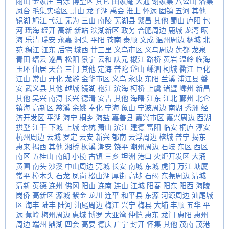
雨山
金家庄
当涂
博望区
其它
田家庵
大通
谢家集
八公山
潘集
凤台
毛集实验区
蚌山
龙子湖
禹会
淮上
怀远
固镇
五河
其他
镜湖
鸠江
弋江
无为
三山
南陵
芜湖县
繁昌
其他
蜀山
庐阳
包
河
瑶海
经开
高新
新站
滨湖新区
政务
合肥周边
鹿城
龙湾
瓯
海
乐清
瑞安
永嘉
洞头
平阳
苍南
泰顺
文成
温州周边
稠城
北
苑
稠江
江东
后宅
城西
廿三里
义乌市区
义乌周边
莲都
龙泉
青田
缙云
遂昌
松阳
景宁
云和
庆元
椒江
路桥
黄岩
温岭
临海
玉环
仙居
天台
三门
其他
定海
普陀
岱山
嵊泗
柯城
衢江
巨化
江山
常山
开化
龙游
金华市区
义乌
永康
东阳
兰溪
浦江县
磐
安
武义县
其他
越城
镜湖
袍江
滨海
柯桥
上虞
诸暨
嵊州
新昌
其他
吴兴
南浔
长兴
德清
安吉
其他
海曙
江东
江北
鄞州
北仑
镇海
高新区
慈溪
余姚
奉化
宁海
象山
宁波周边
南湖
秀洲
经
济开发区
平湖
海宁
桐乡
海盐
嘉善县
嘉兴市区
嘉兴周边
西湖
拱墅
江干
下城
上城
余杭
萧山
滨江
建德
富阳
临安
桐庐
淳安
杭州周边
云城
罗定
云安
新兴
郁南
云浮周边
榕城
普宁
揭东
惠来
揭西
其他
湘桥
枫溪
潮安
饶平
潮州周边
石岐
东区
西区
南区
五桂山
南朗
小榄
古镇
三乡
坦洲
港口
火炬开发区
大涌
黄圃
南头
沙溪
中山周边
莞城
长安
南城
东城
虎门
万江
塘厦
常平
樟木头
石龙
凤岗
松山湖
厚街
高埗
石碣
东莞周边
清城
清新
英德
连州
佛冈
阳山
连南
连山
江城
阳春
阳东
阳西
海陵
岗侨
高新区
源城
紫金
龙川
连平
和平县
东源
河源周边
汕尾城
区
海丰
陆丰
陆河
汕尾周边
梅江
兴宁
梅县
大埔
丰顺
五华
平
远
蕉岭
梅州周边
惠城
博罗
大亚湾
仲恺
惠东
龙门
惠阳
惠州
周边
端州
鼎湖
四会
高要
德庆
广宁
封开
怀集
其他
茂南
茂港