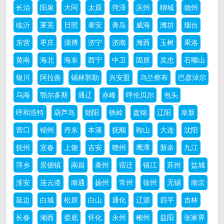
长治
阳泉
大同
太原
菏泽
滨州
聊城
德州
临沂
莱芜
日照
泰安
青岛
威海
潍坊
烟台
东营
枣庄
淄博
济宁
济南
海西
玉树
果洛
黄南
海北
海东
西宁
中卫
固原
吴忠
石嘴山
银川
阿拉善
锡林郭勒
兴安盟
乌兰察布
巴彦淖尔
乌海
鄂尔多斯
通辽
赤峰
呼伦贝尔
包头
呼和浩特
葫芦岛
朝阳
铁岭
盘锦
辽阳
阜新
营口
锦州
丹东
本溪
抚顺
鞍山
大连
沈阳
抚州
宜春
上饶
吉安
赣州
鹰潭
新余
九江
萍乡
景德镇
南昌
泰州
宿迁
镇江
苏州
盐城
淮安
连云港
南通
扬州
常州
徐州
无锡
南京
延边
白城
松原
白山
通化
辽源
四平
吉林
长春
湘西
娄底
怀化
永州
郴州
益阳
张家界