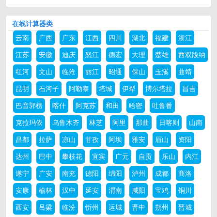
在线计算器类
云南
广西
广东
江西
四川
湖北
福建
浙江
江苏
安徽
迪庆
怒江
德宏
大理
楚雄
西双版纳
红河
文山
临沧
丽江
昭通
保山
玉溪
曲靖
昆明
石河子
阿勒泰
塔城
伊犁
博尔塔拉
昌吉
巴音郭楞
喀什
阿克苏
和田
哈密
吐鲁番
克拉玛依
乌鲁木齐
林芝
阿里
那曲
日喀则
山南
昌都
拉萨
凉山
甘孜
阿坝
雅安
眉山
资阳
达州
巴中
攀枝花
宜宾
广元
自贡
乐山
内江
遂宁
广安
南充
德阳
绵阳
泸州
成都
商洛
安康
榆林
汉中
延安
渭南
咸阳
宝鸡
铜川
西安
吕梁
临汾
忻州
运城
晋中
朔州
晋城