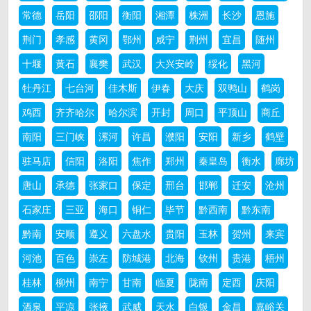
常德
岳阳
邵阳
衡阳
湘潭
株洲
长沙
恩施
荆门
孝感
黄冈
鄂州
咸宁
荆州
宜昌
随州
十堰
黄石
襄樊
武汉
大兴安岭
绥化
黑河
牡丹江
七台河
佳木斯
伊春
大庆
双鸭山
鹤岗
鸡西
齐齐哈尔
哈尔滨
开封
周口
平顶山
商丘
南阳
三门峡
漯河
许昌
濮阳
安阳
新乡
鹤壁
驻马店
信阳
洛阳
焦作
郑州
秦皇岛
衡水
廊坊
唐山
承德
张家口
保定
邢台
邯郸
迁安
沧州
石家庄
三亚
海口
铜仁
毕节
黔西南
黔东南
黔南
安顺
遵义
六盘水
贵阳
玉林
贺州
来宾
河池
百色
崇左
防城港
北海
钦州
贵港
梧州
桂林
柳州
南宁
甘南
临夏
陇南
定西
庆阳
酒泉
平凉
张掖
武威
天水
白银
金昌
嘉峪关