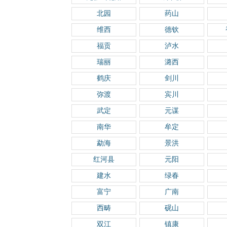
北园
药山
维西
德钦
福贡
泸水
瑞丽
潞西
鹤庆
剑川
弥渡
宾川
武定
元谋
南华
牟定
勐海
景洪
红河县
元阳
建水
绿春
富宁
广南
西畴
砚山
双江
镇康