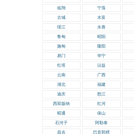
临翔
宁蒗
古城
水富
绥江
永善
鲁甸
昭阳
施甸
隆阳
易门
华宁
红塔
沾益
云南
广西
湖北
福建
迪庆
怒江
西双版纳
红河
昭通
保山
石河子
阿勒泰
昌吉
巴音郭楞