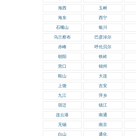
海西
玉树
海东
西宁
石嘴山
银川
乌兰察布
巴彦淖尔
赤峰
呼伦贝尔
朝阳
铁岭
营口
锦州
鞍山
大连
上饶
吉安
九江
萍乡
宿迁
镇江
连云港
南通
无锡
南京
白山
通化