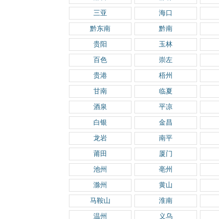
三亚
海口
黔东南
黔南
贵阳
玉林
百色
崇左
贵港
梧州
甘南
临夏
酒泉
平凉
白银
金昌
龙岩
南平
莆田
厦门
池州
亳州
滁州
黄山
马鞍山
淮南
温州
义乌