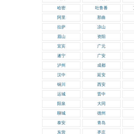
哈密
吐鲁番
阿里
那曲
拉萨
凉山
眉山
资阳
宜宾
广元
遂宁
广安
泸州
成都
汉中
延安
铜川
西安
运城
晋中
阳泉
大同
聊城
德州
泰安
青岛
东营
枣庄