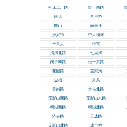
机床二厂路
经十西路
段店
八里桥
匡山
南辛庄
振兴街
中大槐树
王舍人
仲宫
清河北路
七里河
闵子骞路
经十东路
花园路
盖家沟
全福
东风
黄岗路
水屯北路
无影山西路
无影山东路
明湖西路
明湖北路
济齐路
天成路
无影山北路
成丰桥