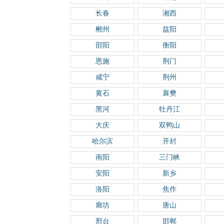
长春
湘西
郴州
益阳
邵阳
衡阳
恩施
荆门
咸宁
荆州
黄石
襄樊
黑河
牡丹江
大庆
双鸭山
哈尔滨
开封
南阳
三门峡
安阳
新乡
洛阳
焦作
廊坊
唐山
邢台
邯郸