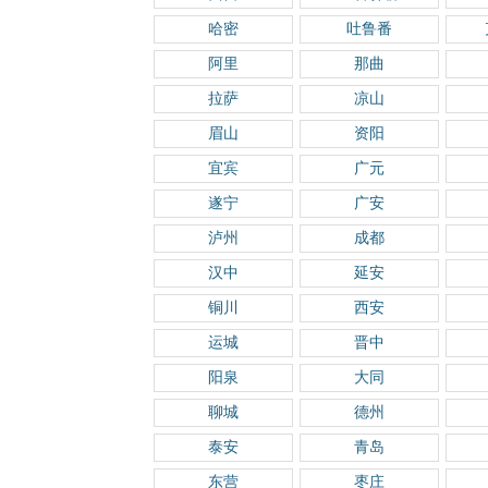
哈密
吐鲁番
阿里
那曲
拉萨
凉山
眉山
资阳
宜宾
广元
遂宁
广安
泸州
成都
汉中
延安
铜川
西安
运城
晋中
阳泉
大同
聊城
德州
泰安
青岛
东营
枣庄