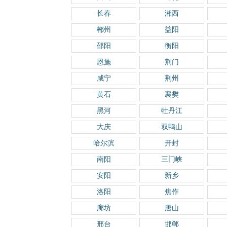
长春
湘西
郴州
益阳
邵阳
衡阳
恩施
荆门
咸宁
荆州
黄石
襄樊
黑河
牡丹江
大庆
双鸭山
哈尔滨
开封
南阳
三门峡
安阳
新乡
洛阳
焦作
廊坊
唐山
邢台
邯郸