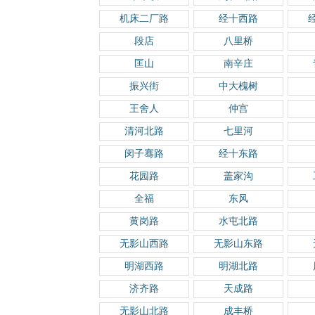
机床二厂路
经十西路
段店
八里桥
匡山
南辛庄
振兴街
中大槐树
王舍人
仲宫
清河北路
七里河
闵子骞路
经十东路
花园路
盖家沟
全福
东风
黄岗路
水屯北路
无影山西路
无影山东路
明湖西路
明湖北路
济齐路
天成路
无影山北路
成丰桥