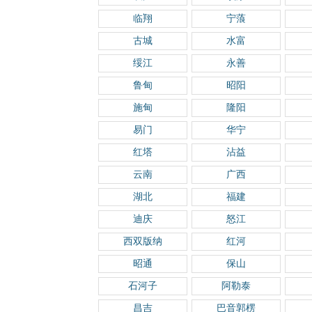
临翔
宁蒗
古城
水富
绥江
永善
鲁甸
昭阳
施甸
隆阳
易门
华宁
红塔
沾益
云南
广西
湖北
福建
迪庆
怒江
西双版纳
红河
昭通
保山
石河子
阿勒泰
昌吉
巴音郭楞