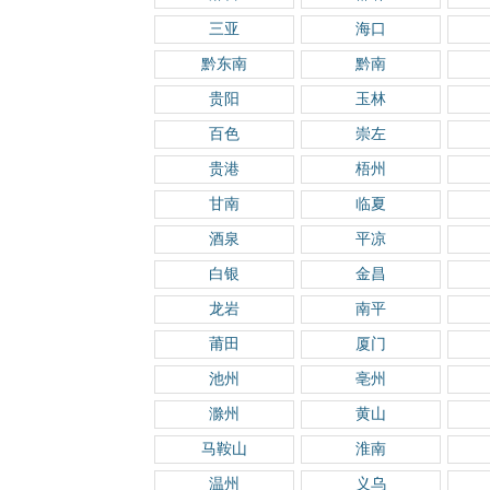
三亚
海口
黔东南
黔南
贵阳
玉林
百色
崇左
贵港
梧州
甘南
临夏
酒泉
平凉
白银
金昌
龙岩
南平
莆田
厦门
池州
亳州
滁州
黄山
马鞍山
淮南
温州
义乌