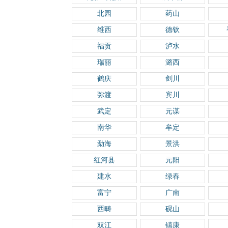
北园
药山
维西
德钦
福贡
泸水
瑞丽
潞西
鹤庆
剑川
弥渡
宾川
武定
元谋
南华
牟定
勐海
景洪
红河县
元阳
建水
绿春
富宁
广南
西畴
砚山
双江
镇康