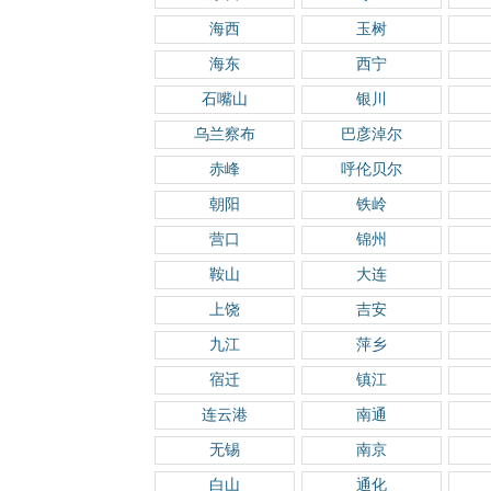
海西
玉树
海东
西宁
石嘴山
银川
乌兰察布
巴彦淖尔
赤峰
呼伦贝尔
朝阳
铁岭
营口
锦州
鞍山
大连
上饶
吉安
九江
萍乡
宿迁
镇江
连云港
南通
无锡
南京
白山
通化