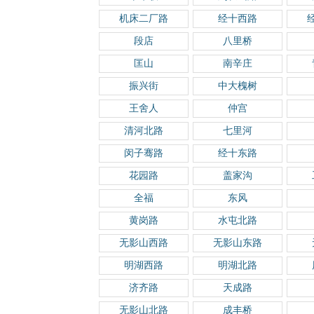
机床二厂路
经十西路
段店
八里桥
匡山
南辛庄
振兴街
中大槐树
王舍人
仲宫
清河北路
七里河
闵子骞路
经十东路
花园路
盖家沟
全福
东风
黄岗路
水屯北路
无影山西路
无影山东路
明湖西路
明湖北路
济齐路
天成路
无影山北路
成丰桥