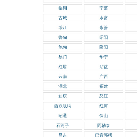
临翔
宁蒗
古城
水富
绥江
永善
鲁甸
昭阳
施甸
隆阳
易门
华宁
红塔
沾益
云南
广西
湖北
福建
迪庆
怒江
西双版纳
红河
昭通
保山
石河子
阿勒泰
昌吉
巴音郭楞