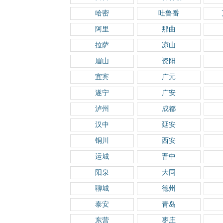
哈密
吐鲁番
阿里
那曲
拉萨
凉山
眉山
资阳
宜宾
广元
遂宁
广安
泸州
成都
汉中
延安
铜川
西安
运城
晋中
阳泉
大同
聊城
德州
泰安
青岛
东营
枣庄