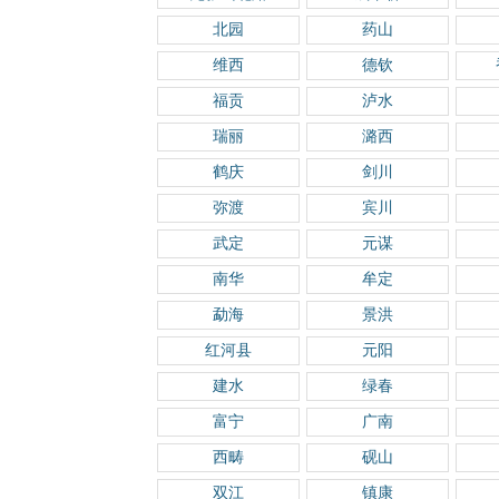
北园
药山
维西
德钦
福贡
泸水
瑞丽
潞西
鹤庆
剑川
弥渡
宾川
武定
元谋
南华
牟定
勐海
景洪
红河县
元阳
建水
绿春
富宁
广南
西畴
砚山
双江
镇康