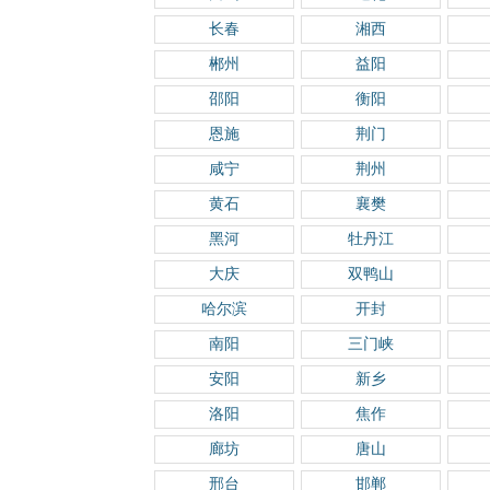
长春
湘西
郴州
益阳
邵阳
衡阳
恩施
荆门
咸宁
荆州
黄石
襄樊
黑河
牡丹江
大庆
双鸭山
哈尔滨
开封
南阳
三门峡
安阳
新乡
洛阳
焦作
廊坊
唐山
邢台
邯郸