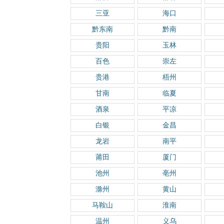
三亚
海口
黔东南
黔南
贵阳
玉林
百色
崇左
贵港
梧州
甘南
临夏
酒泉
平凉
白银
金昌
龙岩
南平
莆田
厦门
池州
亳州
滁州
黄山
马鞍山
淮南
温州
义乌