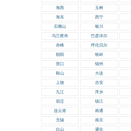
海西
玉树
海东
西宁
石嘴山
银川
乌兰察布
巴彦淖尔
赤峰
呼伦贝尔
朝阳
铁岭
营口
锦州
鞍山
大连
上饶
吉安
九江
萍乡
宿迁
镇江
连云港
南通
无锡
南京
白山
通化