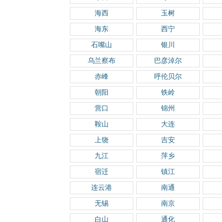
海西
玉树
海东
西宁
石嘴山
银川
乌兰察布
巴彦淖尔
赤峰
呼伦贝尔
朝阳
铁岭
营口
锦州
鞍山
大连
上饶
吉安
九江
萍乡
宿迁
镇江
连云港
南通
无锡
南京
白山
通化