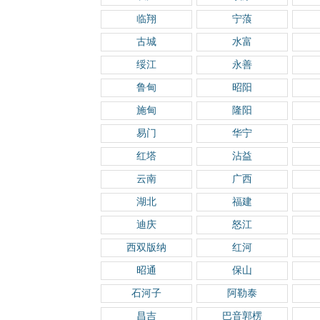
临翔
宁蒗
古城
水富
绥江
永善
鲁甸
昭阳
施甸
隆阳
易门
华宁
红塔
沾益
云南
广西
湖北
福建
迪庆
怒江
西双版纳
红河
昭通
保山
石河子
阿勒泰
昌吉
巴音郭楞