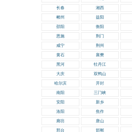
长春
湘西
郴州
益阳
邵阳
衡阳
恩施
荆门
咸宁
荆州
黄石
襄樊
黑河
牡丹江
大庆
双鸭山
哈尔滨
开封
南阳
三门峡
安阳
新乡
洛阳
焦作
廊坊
唐山
邢台
邯郸