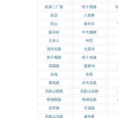
机床二厂路
经十西路
段店
八里桥
匡山
南辛庄
振兴街
中大槐树
王舍人
仲宫
清河北路
七里河
闵子骞路
经十东路
花园路
盖家沟
全福
东风
黄岗路
水屯北路
无影山西路
无影山东路
明湖西路
明湖北路
济齐路
天成路
无影山北路
成丰桥