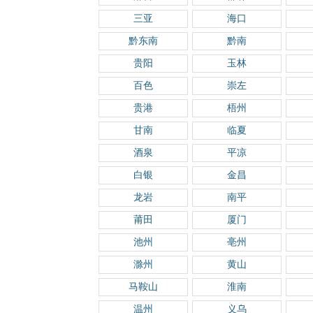
三亚
海口
黔东南
黔南
贵阳
玉林
百色
崇左
贵港
梧州
甘南
临夏
酒泉
平凉
白银
金昌
龙岩
南平
莆田
厦门
池州
亳州
滁州
黄山
马鞍山
淮南
温州
义乌