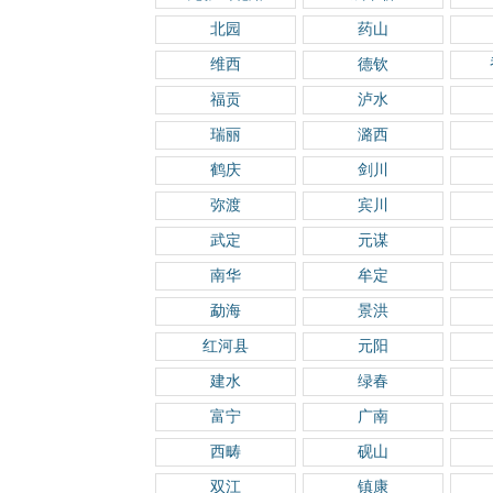
北园
药山
维西
德钦
福贡
泸水
瑞丽
潞西
鹤庆
剑川
弥渡
宾川
武定
元谋
南华
牟定
勐海
景洪
红河县
元阳
建水
绿春
富宁
广南
西畴
砚山
双江
镇康