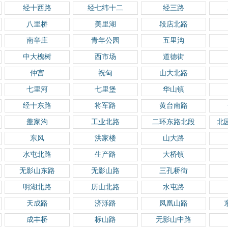
经十西路
经七纬十二
经三路
八里桥
美里湖
段店北路
南辛庄
青年公园
五里沟
中大槐树
西市场
道德街
仲宫
祝甸
山大北路
七里河
七里堡
华山镇
经十东路
将军路
黄台南路
盖家沟
工业北路
二环东路北段
北
东风
洪家楼
山大路
水屯北路
生产路
大桥镇
无影山东路
无影山路
三孔桥街
明湖北路
历山北路
水屯路
天成路
济泺路
凤凰山路
成丰桥
标山路
无影山中路