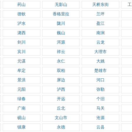
药山
无影山
天桥东街
工
德钦
香格里拉
兰坪
泸水
陇川
盈江
潞西
巍山
南涧
剑川
洱源
云龙
宾川
祥云
大理市
元谋
永仁
大姚
牟定
双柏
楚雄市
景洪
屏边
河口
元阳
泸西
弥勒
绿春
开远
个旧
广南
丘北
马关
砚山
文山市
沧源
镇康
永德
云县