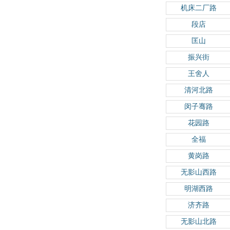
机床二厂路
段店
匡山
振兴街
王舍人
清河北路
闵子骞路
花园路
全福
黄岗路
无影山西路
明湖西路
济齐路
无影山北路