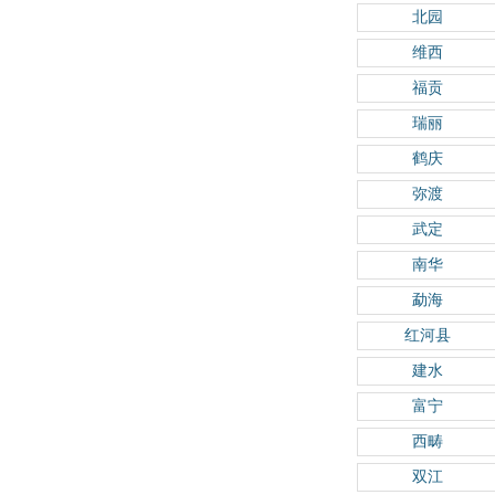
北园
维西
福贡
瑞丽
鹤庆
弥渡
武定
南华
勐海
红河县
建水
富宁
西畴
双江