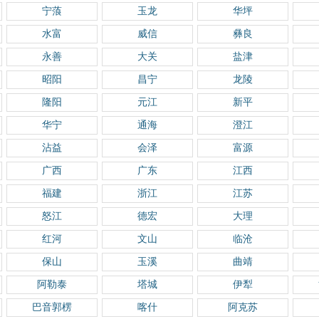
宁蒗
玉龙
华坪
水富
威信
彝良
永善
大关
盐津
昭阳
昌宁
龙陵
隆阳
元江
新平
华宁
通海
澄江
沾益
会泽
富源
广西
广东
江西
福建
浙江
江苏
怒江
德宏
大理
红河
文山
临沧
保山
玉溪
曲靖
阿勒泰
塔城
伊犁
巴音郭楞
喀什
阿克苏