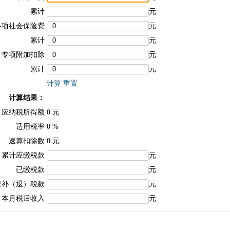
累计
元
各项社会保险费
元
累计
元
专项附加扣除
元
累计
元
计算
重置
计算结果：
应纳税所得额
0
元
适用税率
0
%
速算扣除数
0
元
累计应缴税款
元
已缴税款
元
应补（退）税款
元
本月税后收入
元