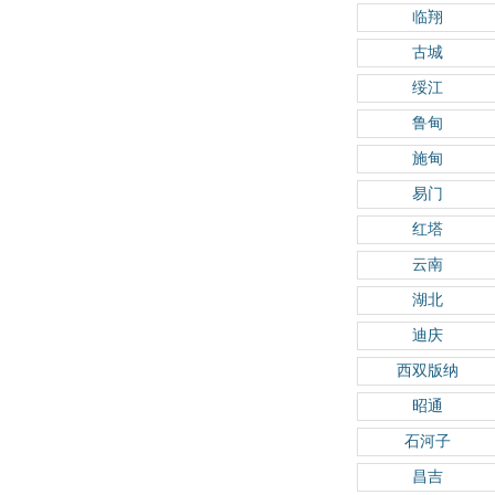
临翔
古城
绥江
鲁甸
施甸
易门
红塔
云南
湖北
迪庆
西双版纳
昭通
石河子
昌吉