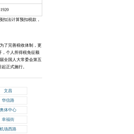
81920
计预扣法计算预扣税款，
为了完善税收体制，更
召开，个人所得税免征额
十三届全国人大常委会第五
1日起正式施行。
文昌
华信路
奥体中心
幸福街
机场西路