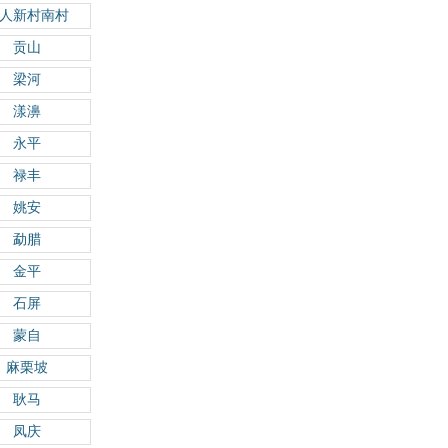
人新村南村
贡山
梁河
漾濞
永平
禄丰
姚安
勐腊
金平
石屏
蒙自
麻栗坡
耿马
凤庆