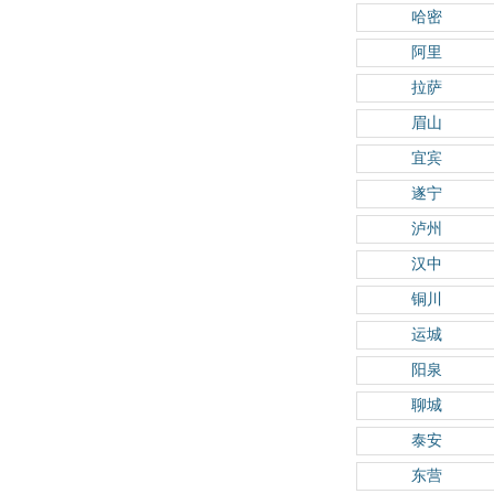
哈密
阿里
拉萨
眉山
宜宾
遂宁
泸州
汉中
铜川
运城
阳泉
聊城
泰安
东营