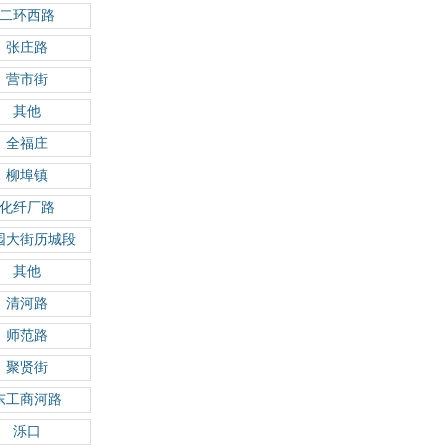
二环西路
张庄路
营市街
其他
全福庄
柳埠镇
化纤厂路
园大街历城段
其他
清河路
师范路
聚贤街
东工商河路
泺口