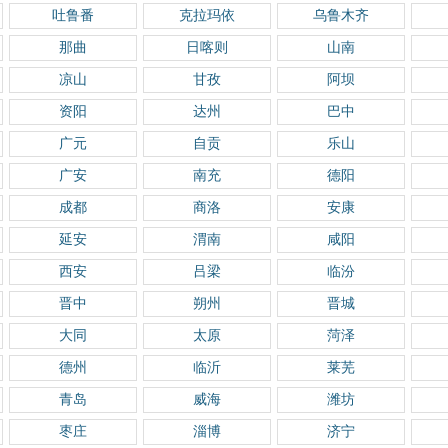
吐鲁番
克拉玛依
乌鲁木齐
那曲
日喀则
山南
凉山
甘孜
阿坝
资阳
达州
巴中
广元
自贡
乐山
广安
南充
德阳
成都
商洛
安康
延安
渭南
咸阳
西安
吕梁
临汾
晋中
朔州
晋城
大同
太原
菏泽
德州
临沂
莱芜
青岛
威海
潍坊
枣庄
淄博
济宁