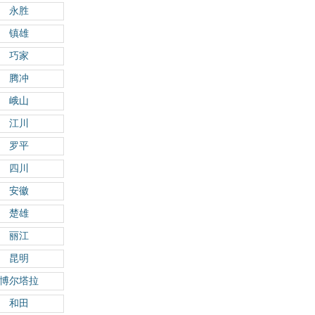
永胜
镇雄
巧家
腾冲
峨山
江川
罗平
四川
安徽
楚雄
丽江
昆明
博尔塔拉
和田