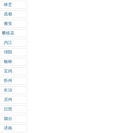
林芝
昌都
雅安
攀枝花
内江
绵阳
榆林
宝鸡
忻州
长治
滨州
日照
烟台
济南