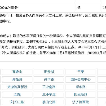
,000元的部分
45
1
新版说明： 1、扣缴义务人向居民个人支付工资、薪金所得时，应当按照累
缴申报。
自然人）取得的各项所得征收的一种所得税。个人所得税起征点是指国家
制定的税收制度。2018年6月19日，十三届全国人大常委会第三次会议
18年8月底，调查显示，大部分网民希望提高个税起征点。2018年8月27日
个人所得税法》的决定，并于2018年10月1日起过渡施行，2019年1月
五峰山
崮云湖
平安
开拓路
舜华路
国际会展中心
旅游路高新段
工业南路
崇华路
五院
北小辛庄
阳光新路
刘长山路
腊山北路
济齐路西段