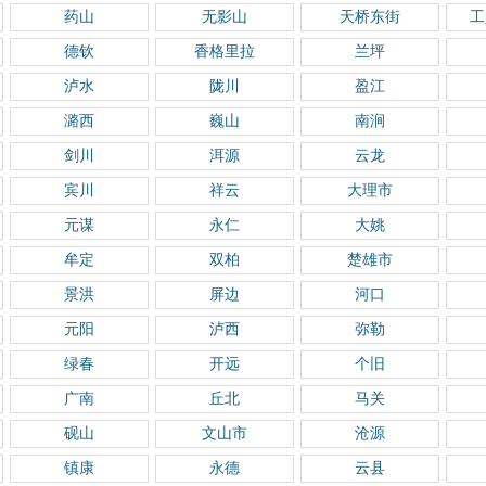
药山
无影山
天桥东街
工
德钦
香格里拉
兰坪
泸水
陇川
盈江
潞西
巍山
南涧
剑川
洱源
云龙
宾川
祥云
大理市
元谋
永仁
大姚
牟定
双柏
楚雄市
景洪
屏边
河口
元阳
泸西
弥勒
绿春
开远
个旧
广南
丘北
马关
砚山
文山市
沧源
镇康
永德
云县