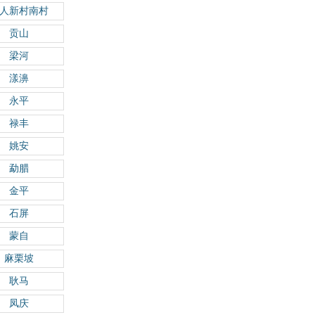
人新村南村
贡山
梁河
漾濞
永平
禄丰
姚安
勐腊
金平
石屏
蒙自
麻栗坡
耿马
凤庆