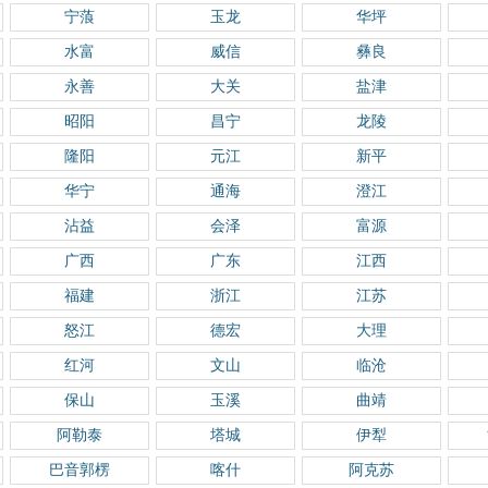
宁蒗
玉龙
华坪
水富
威信
彝良
永善
大关
盐津
昭阳
昌宁
龙陵
隆阳
元江
新平
华宁
通海
澄江
沾益
会泽
富源
广西
广东
江西
福建
浙江
江苏
怒江
德宏
大理
红河
文山
临沧
保山
玉溪
曲靖
阿勒泰
塔城
伊犁
巴音郭楞
喀什
阿克苏