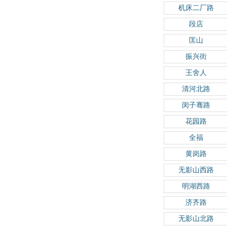
机床二厂路
段店
匡山
振兴街
王舍人
清河北路
闵子骞路
花园路
全福
黄岗路
无影山西路
明湖西路
济齐路
无影山北路