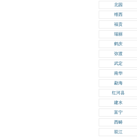
北园
维西
福贡
瑞丽
鹤庆
弥渡
武定
南华
勐海
红河县
建水
富宁
西畴
双江