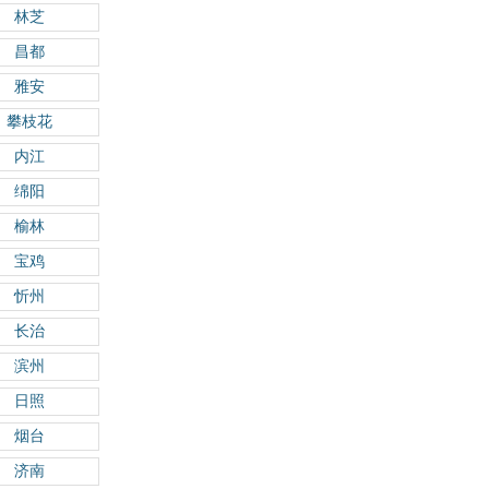
林芝
昌都
雅安
攀枝花
内江
绵阳
榆林
宝鸡
忻州
长治
滨州
日照
烟台
济南