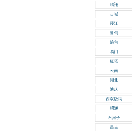
临翔
古城
绥江
鲁甸
施甸
易门
红塔
云南
湖北
迪庆
西双版纳
昭通
石河子
昌吉