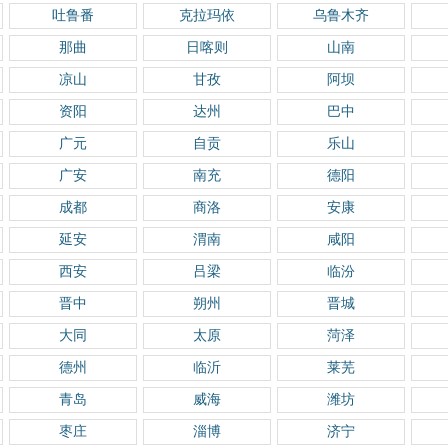
吐鲁番
克拉玛依
乌鲁木齐
那曲
日喀则
山南
凉山
甘孜
阿坝
资阳
达州
巴中
广元
自贡
乐山
广安
南充
德阳
成都
商洛
安康
延安
渭南
咸阳
西安
吕梁
临汾
晋中
朔州
晋城
大同
太原
菏泽
德州
临沂
莱芜
青岛
威海
潍坊
枣庄
淄博
济宁