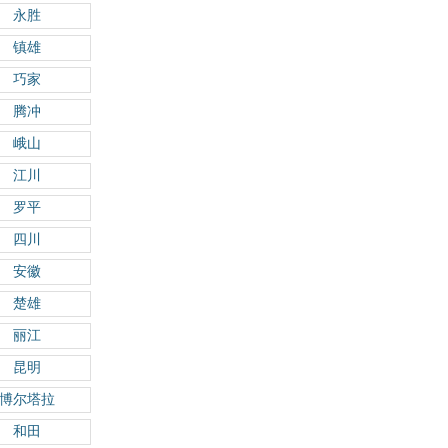
永胜
镇雄
巧家
腾冲
峨山
江川
罗平
四川
安徽
楚雄
丽江
昆明
博尔塔拉
和田