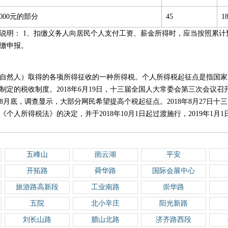
,000元的部分
45
1
新版说明： 1、扣缴义务人向居民个人支付工资、薪金所得时，应当按照累
缴申报。
自然人）取得的各项所得征收的一种所得税。个人所得税起征点是指国家
制定的税收制度。2018年6月19日，十三届全国人大常委会第三次会议
18年8月底，调查显示，大部分网民希望提高个税起征点。2018年8月27日
个人所得税法》的决定，并于2018年10月1日起过渡施行，2019年1月
五峰山
崮云湖
平安
开拓路
舜华路
国际会展中心
旅游路高新段
工业南路
崇华路
五院
北小辛庄
阳光新路
刘长山路
腊山北路
济齐路西段