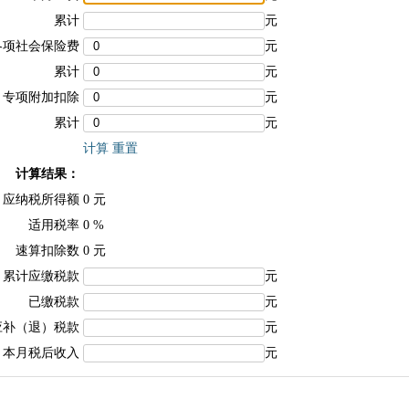
累计
元
各项社会保险费
元
累计
元
专项附加扣除
元
累计
元
计算
重置
计算结果：
应纳税所得额
0
元
适用税率
0
%
速算扣除数
0
元
累计应缴税款
元
已缴税款
元
应补（退）税款
元
本月税后收入
元