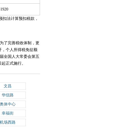
81920
计预扣法计算预扣税款，
为了完善税收体制，更
召开，个人所得税免征额
十三届全国人大常委会第五
1日起正式施行。
文昌
华信路
奥体中心
幸福街
机场西路