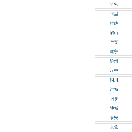
哈密
阿里
拉萨
眉山
宜宾
遂宁
泸州
汉中
铜川
运城
阳泉
聊城
泰安
东营