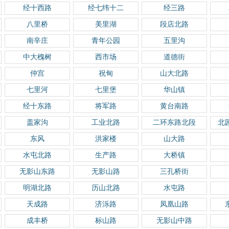
经十西路
经七纬十二
经三路
八里桥
美里湖
段店北路
南辛庄
青年公园
五里沟
中大槐树
西市场
道德街
仲宫
祝甸
山大北路
七里河
七里堡
华山镇
经十东路
将军路
黄台南路
盖家沟
工业北路
二环东路北段
北
东风
洪家楼
山大路
水屯北路
生产路
大桥镇
无影山东路
无影山路
三孔桥街
明湖北路
历山北路
水屯路
天成路
济泺路
凤凰山路
成丰桥
标山路
无影山中路