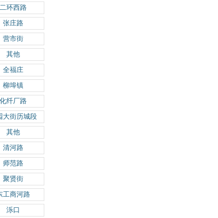
二环西路
张庄路
营市街
其他
全福庄
柳埠镇
化纤厂路
园大街历城段
其他
清河路
师范路
聚贤街
东工商河路
泺口