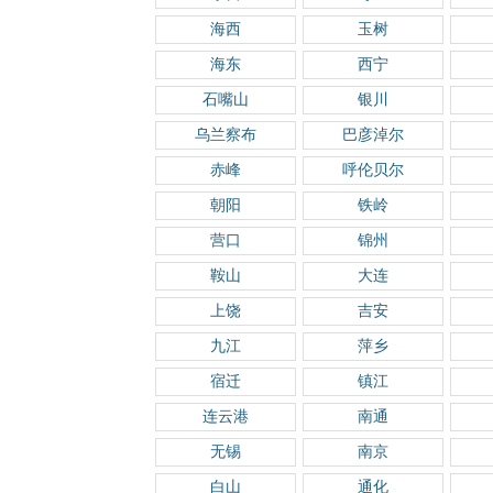
海西
玉树
海东
西宁
石嘴山
银川
乌兰察布
巴彦淖尔
赤峰
呼伦贝尔
朝阳
铁岭
营口
锦州
鞍山
大连
上饶
吉安
九江
萍乡
宿迁
镇江
连云港
南通
无锡
南京
白山
通化