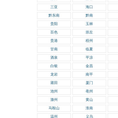
三亚
海口
黔东南
黔南
贵阳
玉林
百色
崇左
贵港
梧州
甘南
临夏
酒泉
平凉
白银
金昌
龙岩
南平
莆田
厦门
池州
亳州
滁州
黄山
马鞍山
淮南
温州
义乌