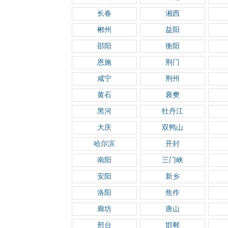
长春
湘西
郴州
益阳
邵阳
衡阳
恩施
荆门
咸宁
荆州
黄石
襄樊
黑河
牡丹江
大庆
双鸭山
哈尔滨
开封
南阳
三门峡
安阳
新乡
洛阳
焦作
廊坊
唐山
邢台
邯郸