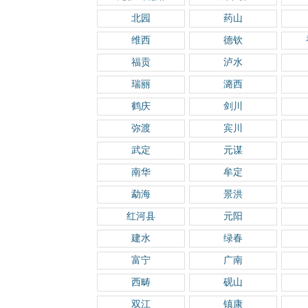
北园
药山
维西
德钦
福贡
泸水
瑞丽
潞西
鹤庆
剑川
弥渡
宾川
武定
元谋
南华
牟定
勐海
景洪
红河县
元阳
建水
绿春
富宁
广南
西畴
砚山
双江
镇康