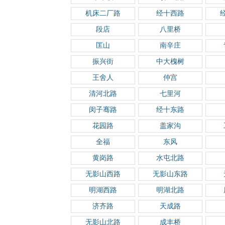
机床二厂路
经十西路
段店
八里桥
匡山
南辛庄
振兴街
中大槐树
王舍人
仲宫
清河北路
七里河
闵子骞路
经十东路
花园路
盖家沟
全福
东风
黄岗路
水屯北路
无影山西路
无影山东路
明湖西路
明湖北路
济齐路
天成路
无影山北路
成丰桥