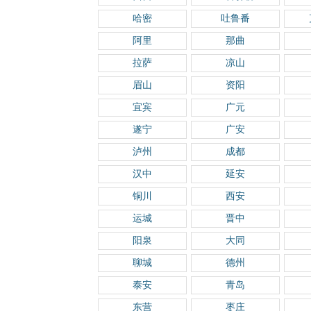
哈密
吐鲁番
阿里
那曲
拉萨
凉山
眉山
资阳
宜宾
广元
遂宁
广安
泸州
成都
汉中
延安
铜川
西安
运城
晋中
阳泉
大同
聊城
德州
泰安
青岛
东营
枣庄