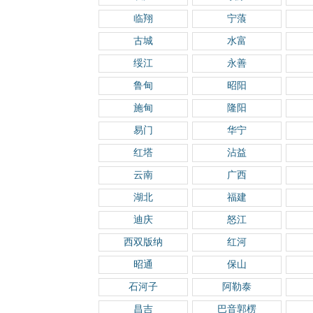
临翔
宁蒗
古城
水富
绥江
永善
鲁甸
昭阳
施甸
隆阳
易门
华宁
红塔
沾益
云南
广西
湖北
福建
迪庆
怒江
西双版纳
红河
昭通
保山
石河子
阿勒泰
昌吉
巴音郭楞