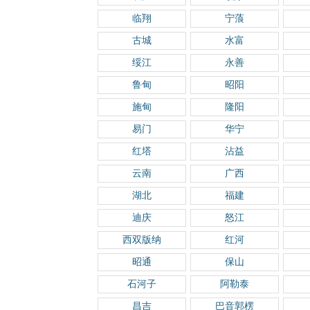
临翔
宁蒗
古城
水富
绥江
永善
鲁甸
昭阳
施甸
隆阳
易门
华宁
红塔
沾益
云南
广西
湖北
福建
迪庆
怒江
西双版纳
红河
昭通
保山
石河子
阿勒泰
昌吉
巴音郭楞