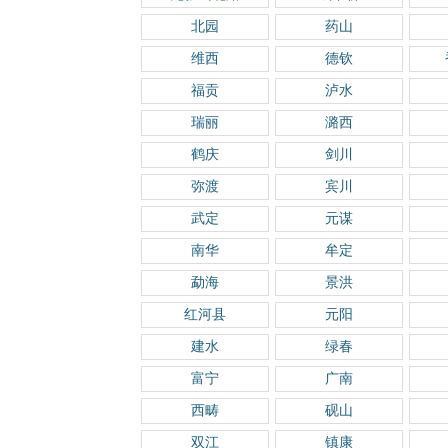
北园
药山
维西
德钦
福贡
泸水
瑞丽
潞西
鹤庆
剑川
弥渡
宾川
武定
元谋
南华
牟定
勐海
景洪
红河县
元阳
建水
绿春
富宁
广南
西畴
砚山
双江
镇康