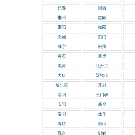
长春
湘西
郴州
益阳
邵阳
衡阳
恩施
荆门
咸宁
荆州
黄石
襄樊
黑河
牡丹江
大庆
双鸭山
哈尔滨
开封
南阳
三门峡
安阳
新乡
洛阳
焦作
廊坊
唐山
邢台
邯郸