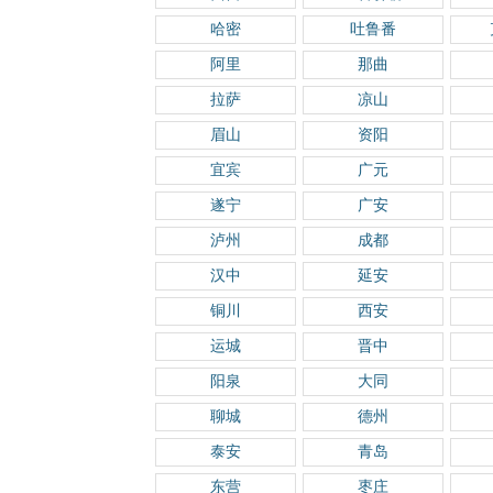
哈密
吐鲁番
阿里
那曲
拉萨
凉山
眉山
资阳
宜宾
广元
遂宁
广安
泸州
成都
汉中
延安
铜川
西安
运城
晋中
阳泉
大同
聊城
德州
泰安
青岛
东营
枣庄