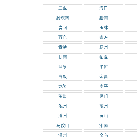
三亚
海口
黔东南
黔南
贵阳
玉林
百色
崇左
贵港
梧州
甘南
临夏
酒泉
平凉
白银
金昌
龙岩
南平
莆田
厦门
池州
亳州
滁州
黄山
马鞍山
淮南
温州
义乌