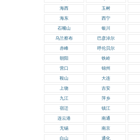
海西
玉树
海东
西宁
石嘴山
银川
乌兰察布
巴彦淖尔
赤峰
呼伦贝尔
朝阳
铁岭
营口
锦州
鞍山
大连
上饶
吉安
九江
萍乡
宿迁
镇江
连云港
南通
无锡
南京
白山
通化