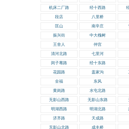
机床二厂路
经十西路
段店
八里桥
匡山
南辛庄
振兴街
中大槐树
王舍人
仲宫
清河北路
七里河
闵子骞路
经十东路
花园路
盖家沟
全福
东风
黄岗路
水屯北路
无影山西路
无影山东路
明湖西路
明湖北路
济齐路
天成路
无影山北路
成丰桥