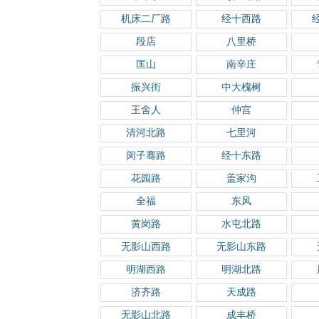
机床二厂路
经十西路
段店
八里桥
匡山
南辛庄
振兴街
中大槐树
王舍人
仲宫
清河北路
七里河
闵子骞路
经十东路
花园路
盖家沟
全福
东风
黄岗路
水屯北路
无影山西路
无影山东路
明湖西路
明湖北路
济齐路
天成路
无影山北路
成丰桥