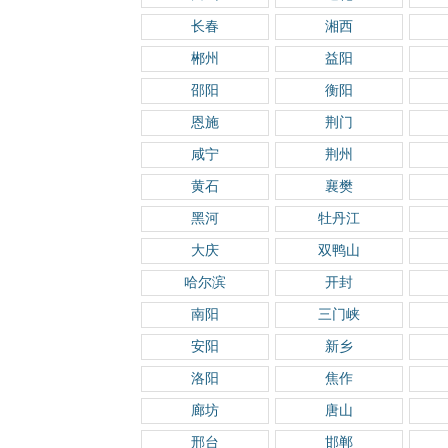
长春
湘西
郴州
益阳
邵阳
衡阳
恩施
荆门
咸宁
荆州
黄石
襄樊
黑河
牡丹江
大庆
双鸭山
哈尔滨
开封
南阳
三门峡
安阳
新乡
洛阳
焦作
廊坊
唐山
邢台
邯郸