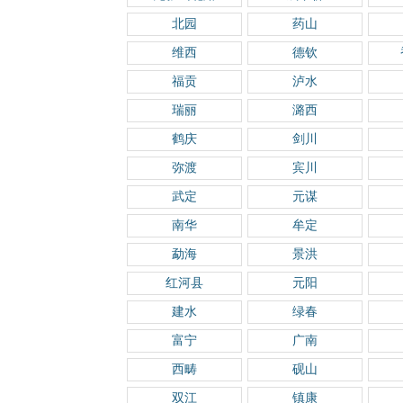
北园
药山
维西
德钦
福贡
泸水
瑞丽
潞西
鹤庆
剑川
弥渡
宾川
武定
元谋
南华
牟定
勐海
景洪
红河县
元阳
建水
绿春
富宁
广南
西畴
砚山
双江
镇康