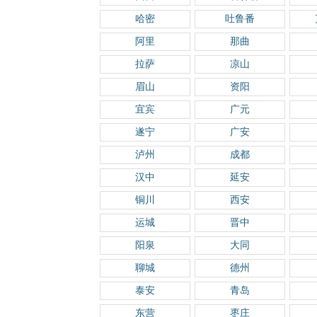
哈密
吐鲁番
阿里
那曲
拉萨
凉山
眉山
资阳
宜宾
广元
遂宁
广安
泸州
成都
汉中
延安
铜川
西安
运城
晋中
阳泉
大同
聊城
德州
泰安
青岛
东营
枣庄