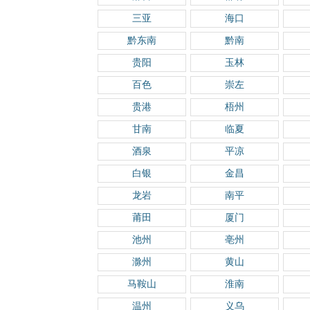
三亚
海口
黔东南
黔南
贵阳
玉林
百色
崇左
贵港
梧州
甘南
临夏
酒泉
平凉
白银
金昌
龙岩
南平
莆田
厦门
池州
亳州
滁州
黄山
马鞍山
淮南
温州
义乌