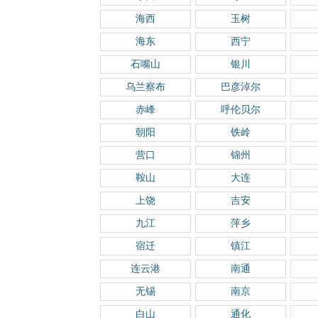
海西
玉树
海东
西宁
石嘴山
银川
乌兰察布
巴彦淖尔
赤峰
呼伦贝尔
朝阳
铁岭
营口
锦州
鞍山
大连
上饶
吉安
九江
萍乡
宿迁
镇江
连云港
南通
无锡
南京
白山
通化