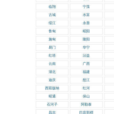
临翔
宁蒗
古城
水富
绥江
永善
鲁甸
昭阳
施甸
隆阳
易门
华宁
红塔
沾益
云南
广西
湖北
福建
迪庆
怒江
西双版纳
红河
昭通
保山
石河子
阿勒泰
昌吉
巴音郭楞