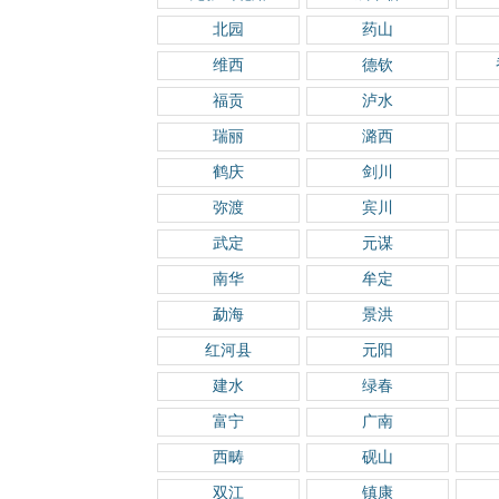
北园
药山
维西
德钦
福贡
泸水
瑞丽
潞西
鹤庆
剑川
弥渡
宾川
武定
元谋
南华
牟定
勐海
景洪
红河县
元阳
建水
绿春
富宁
广南
西畴
砚山
双江
镇康