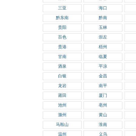
三亚
海口
黔东南
黔南
贵阳
玉林
百色
崇左
贵港
梧州
甘南
临夏
酒泉
平凉
白银
金昌
龙岩
南平
莆田
厦门
池州
亳州
滁州
黄山
马鞍山
淮南
温州
义乌