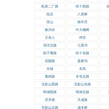
机床二厂路
经十西路
段店
八里桥
匡山
南辛庄
振兴街
中大槐树
王舍人
仲宫
清河北路
七里河
闵子骞路
经十东路
花园路
盖家沟
全福
东风
黄岗路
水屯北路
无影山西路
无影山东路
明湖西路
明湖北路
济齐路
天成路
无影山北路
成丰桥