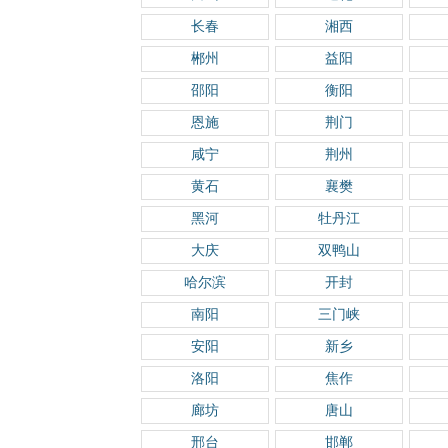
长春
湘西
郴州
益阳
邵阳
衡阳
恩施
荆门
咸宁
荆州
黄石
襄樊
黑河
牡丹江
大庆
双鸭山
哈尔滨
开封
南阳
三门峡
安阳
新乡
洛阳
焦作
廊坊
唐山
邢台
邯郸