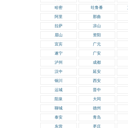
哈密
吐鲁番
阿里
那曲
拉萨
凉山
眉山
资阳
宜宾
广元
遂宁
广安
泸州
成都
汉中
延安
铜川
西安
运城
晋中
阳泉
大同
聊城
德州
泰安
青岛
东营
枣庄