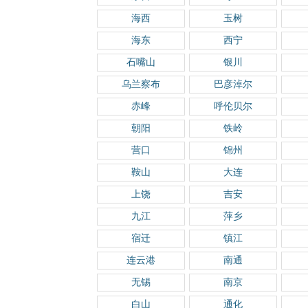
海西
玉树
海东
西宁
石嘴山
银川
乌兰察布
巴彦淖尔
赤峰
呼伦贝尔
朝阳
铁岭
营口
锦州
鞍山
大连
上饶
吉安
九江
萍乡
宿迁
镇江
连云港
南通
无锡
南京
白山
通化