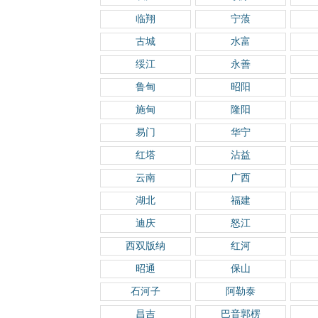
临翔
宁蒗
古城
水富
绥江
永善
鲁甸
昭阳
施甸
隆阳
易门
华宁
红塔
沾益
云南
广西
湖北
福建
迪庆
怒江
西双版纳
红河
昭通
保山
石河子
阿勒泰
昌吉
巴音郭楞