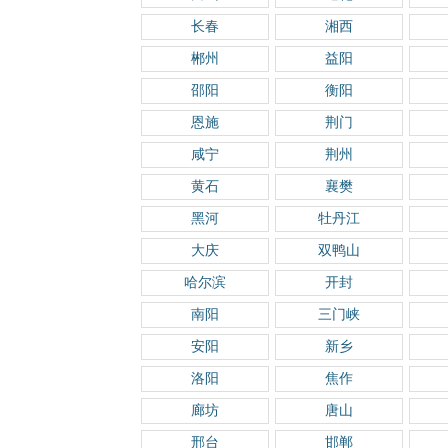
长春
湘西
郴州
益阳
邵阳
衡阳
恩施
荆门
咸宁
荆州
黄石
襄樊
黑河
牡丹江
大庆
双鸭山
哈尔滨
开封
南阳
三门峡
安阳
新乡
洛阳
焦作
廊坊
唐山
邢台
邯郸