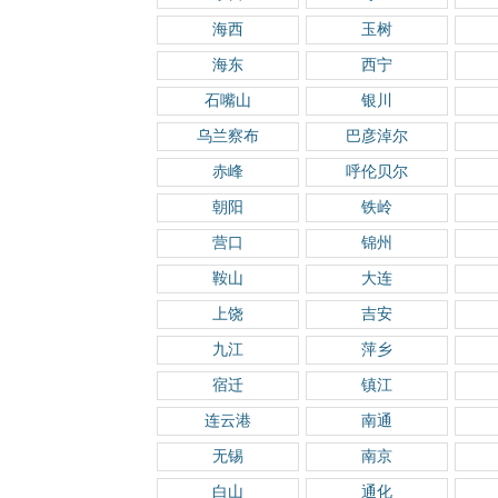
海西
玉树
海东
西宁
石嘴山
银川
乌兰察布
巴彦淖尔
赤峰
呼伦贝尔
朝阳
铁岭
营口
锦州
鞍山
大连
上饶
吉安
九江
萍乡
宿迁
镇江
连云港
南通
无锡
南京
白山
通化