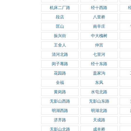
机床二厂路
经十西路
段店
八里桥
匡山
南辛庄
振兴街
中大槐树
王舍人
仲宫
清河北路
七里河
闵子骞路
经十东路
花园路
盖家沟
全福
东风
黄岗路
水屯北路
无影山西路
无影山东路
明湖西路
明湖北路
济齐路
天成路
无影山北路
成丰桥