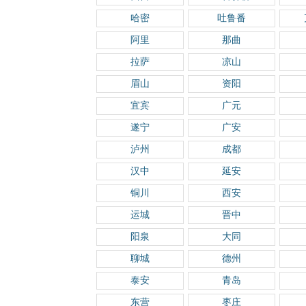
哈密
吐鲁番
阿里
那曲
拉萨
凉山
眉山
资阳
宜宾
广元
遂宁
广安
泸州
成都
汉中
延安
铜川
西安
运城
晋中
阳泉
大同
聊城
德州
泰安
青岛
东营
枣庄