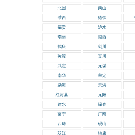
北园
药山
维西
德钦
福贡
泸水
瑞丽
潞西
鹤庆
剑川
弥渡
宾川
武定
元谋
南华
牟定
勐海
景洪
红河县
元阳
建水
绿春
富宁
广南
西畴
砚山
双江
镇康