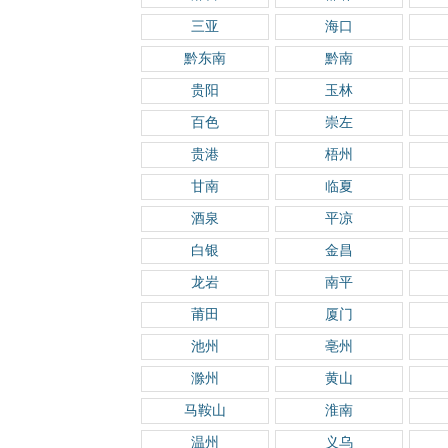
三亚
海口
黔东南
黔南
贵阳
玉林
百色
崇左
贵港
梧州
甘南
临夏
酒泉
平凉
白银
金昌
龙岩
南平
莆田
厦门
池州
亳州
滁州
黄山
马鞍山
淮南
温州
义乌