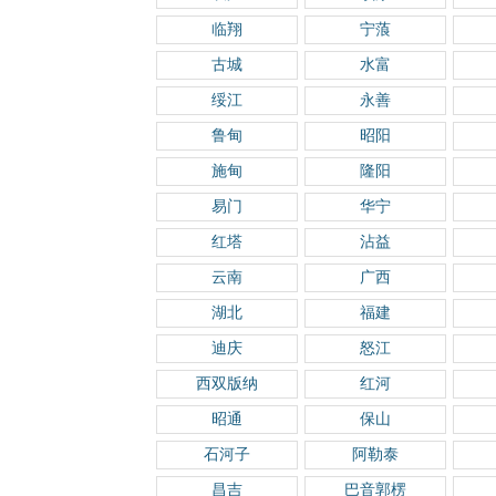
临翔
宁蒗
古城
水富
绥江
永善
鲁甸
昭阳
施甸
隆阳
易门
华宁
红塔
沾益
云南
广西
湖北
福建
迪庆
怒江
西双版纳
红河
昭通
保山
石河子
阿勒泰
昌吉
巴音郭楞