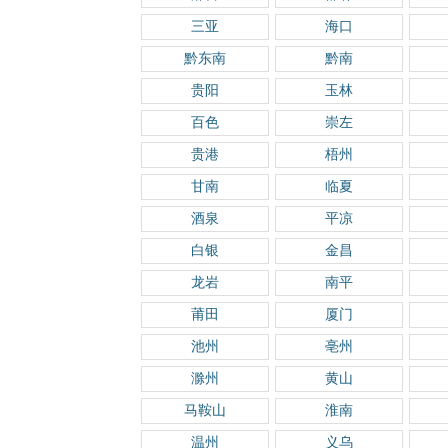
三亚
海口
黔东南
黔南
贵阳
玉林
百色
崇左
贵港
梧州
甘南
临夏
酒泉
平凉
白银
金昌
龙岩
南平
莆田
厦门
池州
亳州
滁州
黄山
马鞍山
淮南
温州
义乌