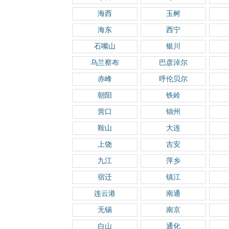
海西
玉树
海东
西宁
石嘴山
银川
乌兰察布
巴彦淖尔
赤峰
呼伦贝尔
朝阳
铁岭
营口
锦州
鞍山
大连
上饶
吉安
九江
萍乡
宿迁
镇江
连云港
南通
无锡
南京
白山
通化