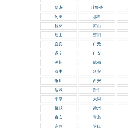
哈密
吐鲁番
阿里
那曲
拉萨
凉山
眉山
资阳
宜宾
广元
遂宁
广安
泸州
成都
汉中
延安
铜川
西安
运城
晋中
阳泉
大同
聊城
德州
泰安
青岛
东营
枣庄