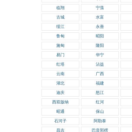
临翔
宁蒗
古城
水富
绥江
永善
鲁甸
昭阳
施甸
隆阳
易门
华宁
红塔
沾益
云南
广西
湖北
福建
迪庆
怒江
西双版纳
红河
昭通
保山
石河子
阿勒泰
昌吉
巴音郭楞