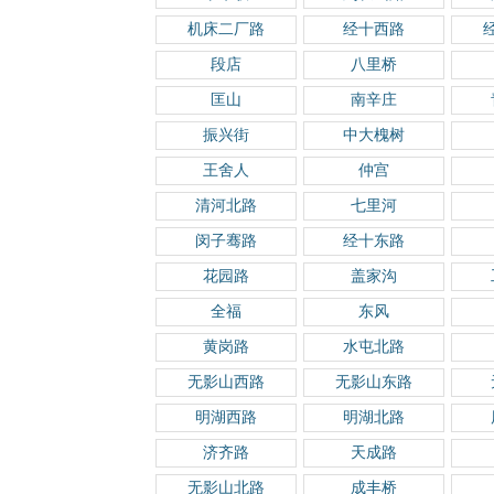
机床二厂路
经十西路
段店
八里桥
匡山
南辛庄
振兴街
中大槐树
王舍人
仲宫
清河北路
七里河
闵子骞路
经十东路
花园路
盖家沟
全福
东风
黄岗路
水屯北路
无影山西路
无影山东路
明湖西路
明湖北路
济齐路
天成路
无影山北路
成丰桥