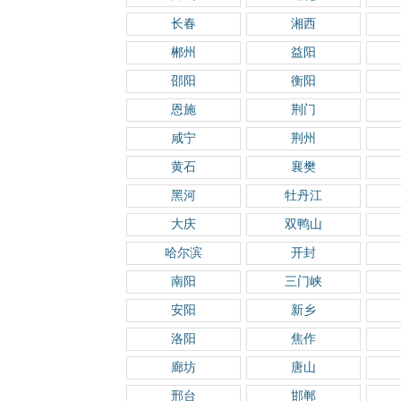
长春
湘西
郴州
益阳
邵阳
衡阳
恩施
荆门
咸宁
荆州
黄石
襄樊
黑河
牡丹江
大庆
双鸭山
哈尔滨
开封
南阳
三门峡
安阳
新乡
洛阳
焦作
廊坊
唐山
邢台
邯郸