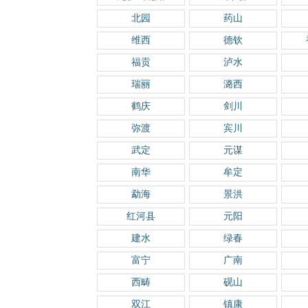
北园
药山
维西
德钦
福贡
泸水
瑞丽
潞西
鹤庆
剑川
弥渡
宾川
武定
元谋
南华
牟定
勐海
景洪
红河县
元阳
建水
绿春
富宁
广南
西畴
砚山
双江
镇康