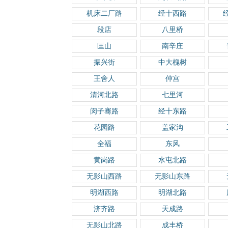
机床二厂路
经十西路
段店
八里桥
匡山
南辛庄
振兴街
中大槐树
王舍人
仲宫
清河北路
七里河
闵子骞路
经十东路
花园路
盖家沟
全福
东风
黄岗路
水屯北路
无影山西路
无影山东路
明湖西路
明湖北路
济齐路
天成路
无影山北路
成丰桥