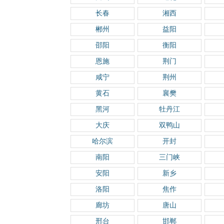
长春
湘西
郴州
益阳
邵阳
衡阳
恩施
荆门
咸宁
荆州
黄石
襄樊
黑河
牡丹江
大庆
双鸭山
哈尔滨
开封
南阳
三门峡
安阳
新乡
洛阳
焦作
廊坊
唐山
邢台
邯郸