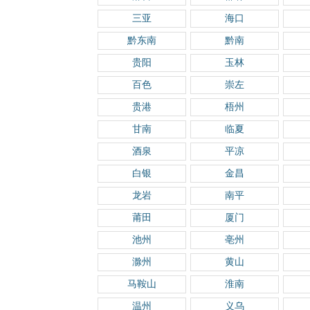
三亚
海口
黔东南
黔南
贵阳
玉林
百色
崇左
贵港
梧州
甘南
临夏
酒泉
平凉
白银
金昌
龙岩
南平
莆田
厦门
池州
亳州
滁州
黄山
马鞍山
淮南
温州
义乌