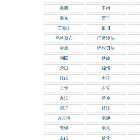
海西
玉树
海东
西宁
石嘴山
银川
乌兰察布
巴彦淖尔
赤峰
呼伦贝尔
朝阳
铁岭
营口
锦州
鞍山
大连
上饶
吉安
九江
萍乡
宿迁
镇江
连云港
南通
无锡
南京
白山
通化