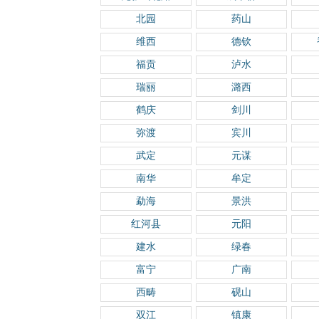
北园
药山
维西
德钦
福贡
泸水
瑞丽
潞西
鹤庆
剑川
弥渡
宾川
武定
元谋
南华
牟定
勐海
景洪
红河县
元阳
建水
绿春
富宁
广南
西畴
砚山
双江
镇康