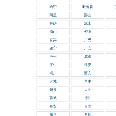
哈密
吐鲁番
阿里
那曲
拉萨
凉山
眉山
资阳
宜宾
广元
遂宁
广安
泸州
成都
汉中
延安
铜川
西安
运城
晋中
阳泉
大同
聊城
德州
泰安
青岛
东营
枣庄