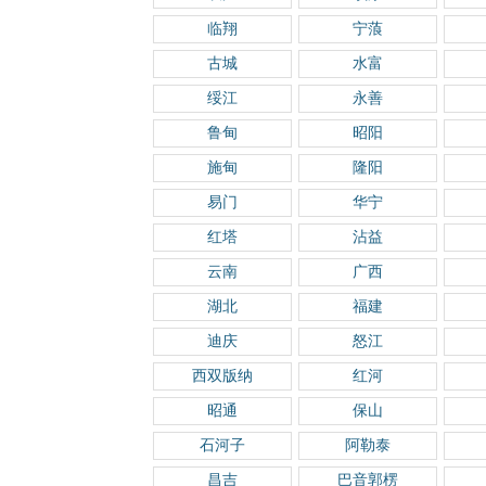
临翔
宁蒗
古城
水富
绥江
永善
鲁甸
昭阳
施甸
隆阳
易门
华宁
红塔
沾益
云南
广西
湖北
福建
迪庆
怒江
西双版纳
红河
昭通
保山
石河子
阿勒泰
昌吉
巴音郭楞