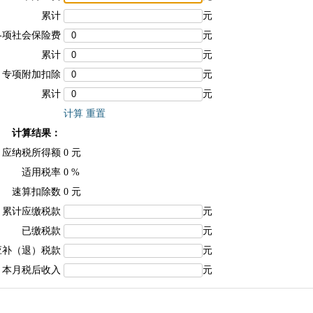
累计
元
各项社会保险费
元
累计
元
专项附加扣除
元
累计
元
计算
重置
计算结果：
应纳税所得额
0
元
适用税率
0
%
速算扣除数
0
元
累计应缴税款
元
已缴税款
元
应补（退）税款
元
本月税后收入
元