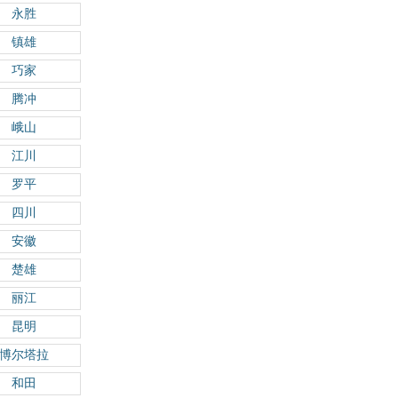
永胜
镇雄
巧家
腾冲
峨山
江川
罗平
四川
安徽
楚雄
丽江
昆明
博尔塔拉
和田