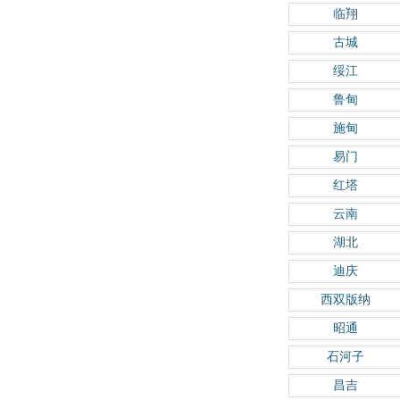
临翔
古城
绥江
鲁甸
施甸
易门
红塔
云南
湖北
迪庆
西双版纳
昭通
石河子
昌吉