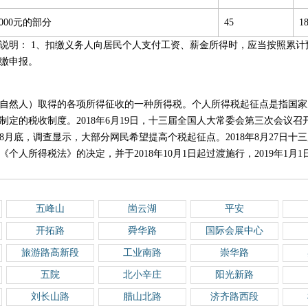
,000元的部分
45
1
新版说明： 1、扣缴义务人向居民个人支付工资、薪金所得时，应当按照累
缴申报。
自然人）取得的各项所得征收的一种所得税。个人所得税起征点是指国家
制定的税收制度。2018年6月19日，十三届全国人大常委会第三次会议
18年8月底，调查显示，大部分网民希望提高个税起征点。2018年8月27日
个人所得税法》的决定，并于2018年10月1日起过渡施行，2019年1月
五峰山
崮云湖
平安
开拓路
舜华路
国际会展中心
旅游路高新段
工业南路
崇华路
五院
北小辛庄
阳光新路
刘长山路
腊山北路
济齐路西段