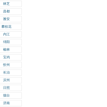
林芝
昌都
雅安
攀枝花
内江
绵阳
榆林
宝鸡
忻州
长治
滨州
日照
烟台
济南