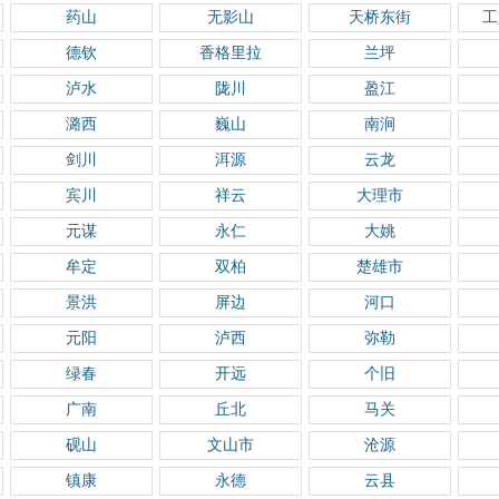
药山
无影山
天桥东街
工
德钦
香格里拉
兰坪
泸水
陇川
盈江
潞西
巍山
南涧
剑川
洱源
云龙
宾川
祥云
大理市
元谋
永仁
大姚
牟定
双柏
楚雄市
景洪
屏边
河口
元阳
泸西
弥勒
绿春
开远
个旧
广南
丘北
马关
砚山
文山市
沧源
镇康
永德
云县