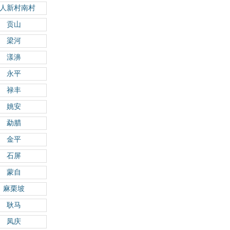
人新村南村
贡山
梁河
漾濞
永平
禄丰
姚安
勐腊
金平
石屏
蒙自
麻栗坡
耿马
凤庆