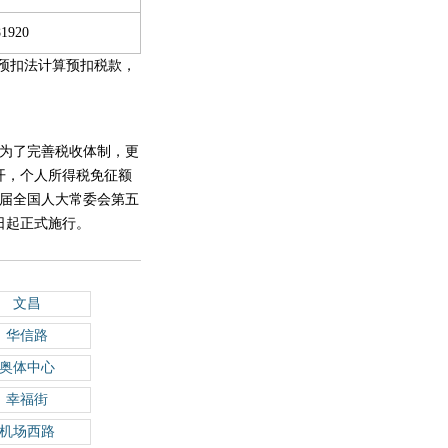
81920
计预扣法计算预扣税款，
为了完善税收体制，更
召开，个人所得税免征额
十三届全国人大常委会第五
1日起正式施行。
文昌
华信路
奥体中心
幸福街
机场西路