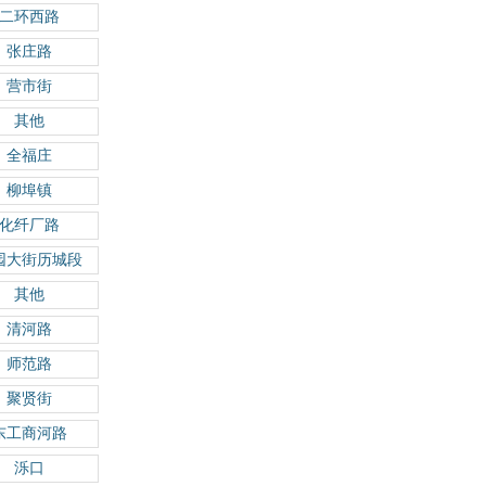
二环西路
张庄路
营市街
其他
全福庄
柳埠镇
化纤厂路
园大街历城段
其他
清河路
师范路
聚贤街
东工商河路
泺口