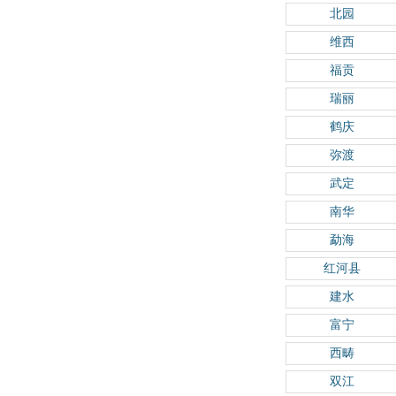
北园
维西
福贡
瑞丽
鹤庆
弥渡
武定
南华
勐海
红河县
建水
富宁
西畴
双江