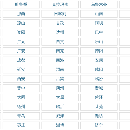
吐鲁番
克拉玛依
乌鲁木齐
那曲
日喀则
山南
凉山
甘孜
阿坝
资阳
达州
巴中
广元
自贡
乐山
广安
南充
德阳
成都
商洛
安康
延安
渭南
咸阳
西安
吕梁
临汾
晋中
朔州
晋城
大同
太原
菏泽
德州
临沂
莱芜
青岛
威海
潍坊
枣庄
淄博
济宁