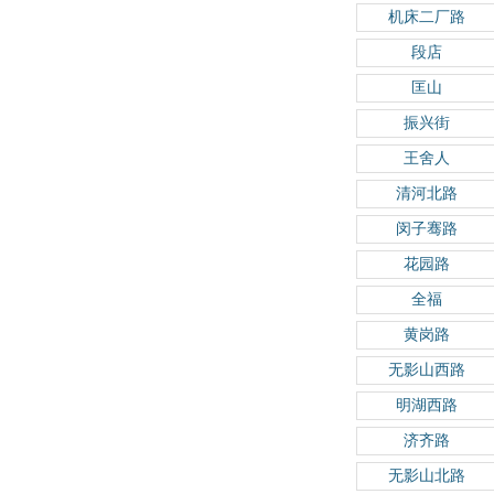
机床二厂路
段店
匡山
振兴街
王舍人
清河北路
闵子骞路
花园路
全福
黄岗路
无影山西路
明湖西路
济齐路
无影山北路