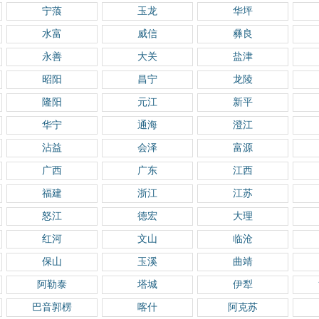
宁蒗
玉龙
华坪
水富
威信
彝良
永善
大关
盐津
昭阳
昌宁
龙陵
隆阳
元江
新平
华宁
通海
澄江
沾益
会泽
富源
广西
广东
江西
福建
浙江
江苏
怒江
德宏
大理
红河
文山
临沧
保山
玉溪
曲靖
阿勒泰
塔城
伊犁
巴音郭楞
喀什
阿克苏