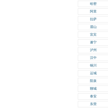
哈密
阿里
拉萨
眉山
宜宾
遂宁
泸州
汉中
铜川
运城
阳泉
聊城
泰安
东营