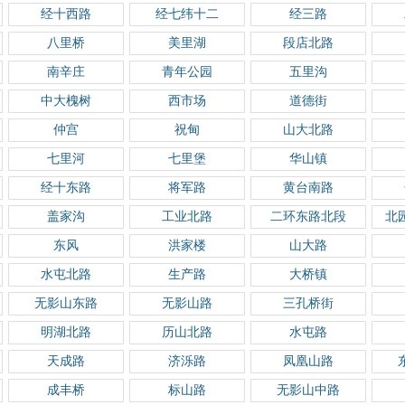
经十西路
经七纬十二
经三路
八里桥
美里湖
段店北路
南辛庄
青年公园
五里沟
中大槐树
西市场
道德街
仲宫
祝甸
山大北路
七里河
七里堡
华山镇
经十东路
将军路
黄台南路
盖家沟
工业北路
二环东路北段
北
东风
洪家楼
山大路
水屯北路
生产路
大桥镇
无影山东路
无影山路
三孔桥街
明湖北路
历山北路
水屯路
天成路
济泺路
凤凰山路
成丰桥
标山路
无影山中路