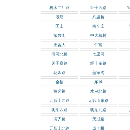
机床二厂路
经十西路
段店
八里桥
匡山
南辛庄
振兴街
中大槐树
王舍人
仲宫
清河北路
七里河
闵子骞路
经十东路
花园路
盖家沟
全福
东风
黄岗路
水屯北路
无影山西路
无影山东路
明湖西路
明湖北路
济齐路
天成路
无影山北路
成丰桥