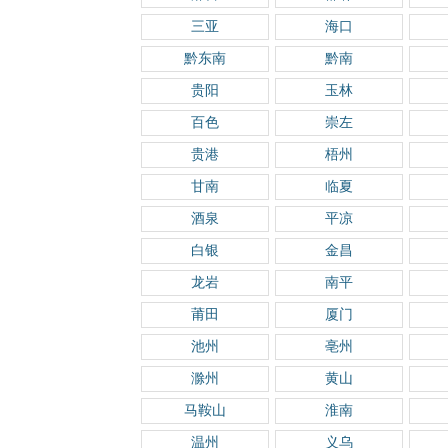
三亚
海口
黔东南
黔南
贵阳
玉林
百色
崇左
贵港
梧州
甘南
临夏
酒泉
平凉
白银
金昌
龙岩
南平
莆田
厦门
池州
亳州
滁州
黄山
马鞍山
淮南
温州
义乌