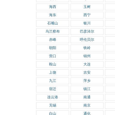
海西
玉树
海东
西宁
石嘴山
银川
乌兰察布
巴彦淖尔
赤峰
呼伦贝尔
朝阳
铁岭
营口
锦州
鞍山
大连
上饶
吉安
九江
萍乡
宿迁
镇江
连云港
南通
无锡
南京
白山
通化