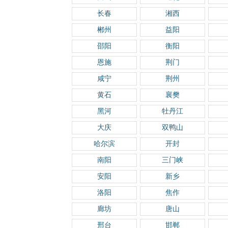
长春
湘西
郴州
益阳
邵阳
衡阳
恩施
荆门
咸宁
荆州
黄石
襄樊
黑河
牡丹江
大庆
双鸭山
哈尔滨
开封
南阳
三门峡
安阳
新乡
洛阳
焦作
廊坊
唐山
邢台
邯郸