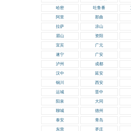
哈密
吐鲁番
阿里
那曲
拉萨
凉山
眉山
资阳
宜宾
广元
遂宁
广安
泸州
成都
汉中
延安
铜川
西安
运城
晋中
阳泉
大同
聊城
德州
泰安
青岛
东营
枣庄