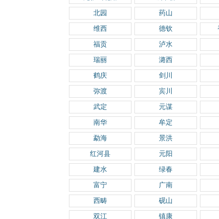
北园
药山
维西
德钦
福贡
泸水
瑞丽
潞西
鹤庆
剑川
弥渡
宾川
武定
元谋
南华
牟定
勐海
景洪
红河县
元阳
建水
绿春
富宁
广南
西畴
砚山
双江
镇康