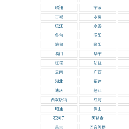
临翔
宁蒗
古城
水富
绥江
永善
鲁甸
昭阳
施甸
隆阳
易门
华宁
红塔
沾益
云南
广西
湖北
福建
迪庆
怒江
西双版纳
红河
昭通
保山
石河子
阿勒泰
昌吉
巴音郭楞