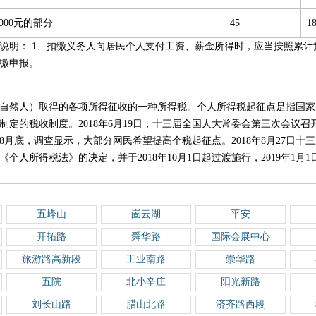
,000元的部分
45
1
新版说明： 1、扣缴义务人向居民个人支付工资、薪金所得时，应当按照累
缴申报。
自然人）取得的各项所得征收的一种所得税。个人所得税起征点是指国家
制定的税收制度。2018年6月19日，十三届全国人大常委会第三次会议
18年8月底，调查显示，大部分网民希望提高个税起征点。2018年8月27日
个人所得税法》的决定，并于2018年10月1日起过渡施行，2019年1月
五峰山
崮云湖
平安
开拓路
舜华路
国际会展中心
旅游路高新段
工业南路
崇华路
五院
北小辛庄
阳光新路
刘长山路
腊山北路
济齐路西段