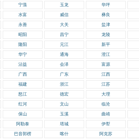
宁蒗
玉龙
华坪
水富
威信
彝良
永善
大关
盐津
昭阳
昌宁
龙陵
隆阳
元江
新平
华宁
通海
澄江
沾益
会泽
富源
广西
广东
江西
福建
浙江
江苏
怒江
德宏
大理
红河
文山
临沧
保山
玉溪
曲靖
阿勒泰
塔城
伊犁
巴音郭楞
喀什
阿克苏