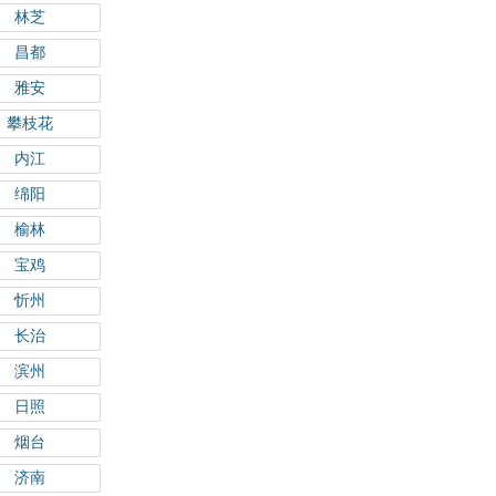
林芝
昌都
雅安
攀枝花
内江
绵阳
榆林
宝鸡
忻州
长治
滨州
日照
烟台
济南