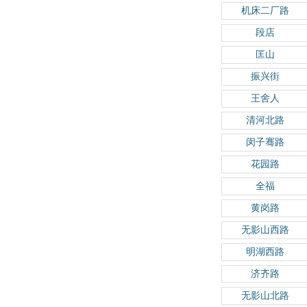
机床二厂路
段店
匡山
振兴街
王舍人
清河北路
闵子骞路
花园路
全福
黄岗路
无影山西路
明湖西路
济齐路
无影山北路