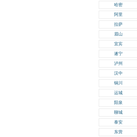
哈密
阿里
拉萨
眉山
宜宾
遂宁
泸州
汉中
铜川
运城
阳泉
聊城
泰安
东营