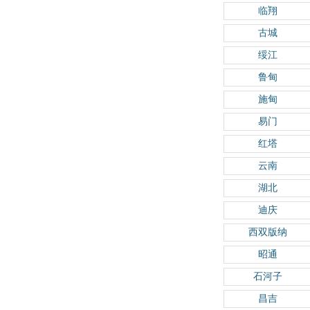
临翔
古城
绥江
鲁甸
施甸
易门
红塔
云南
湖北
迪庆
西双版纳
昭通
石河子
昌吉