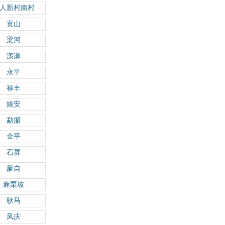
人新村南村
贡山
梁河
漾濞
永平
禄丰
姚安
勐腊
金平
石屏
蒙自
麻栗坡
耿马
凤庆