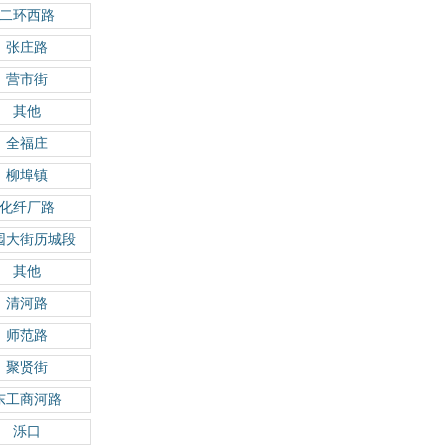
二环西路
张庄路
营市街
其他
全福庄
柳埠镇
化纤厂路
园大街历城段
其他
清河路
师范路
聚贤街
东工商河路
泺口