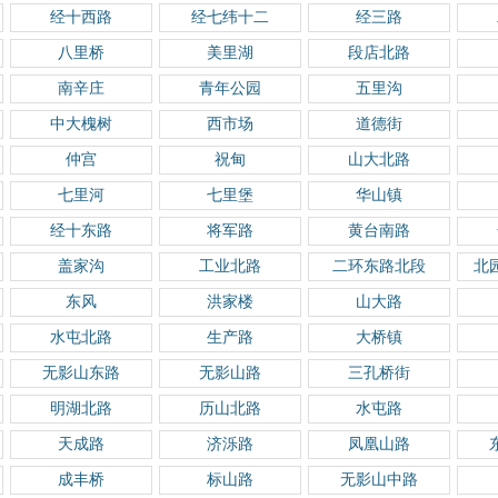
经十西路
经七纬十二
经三路
八里桥
美里湖
段店北路
南辛庄
青年公园
五里沟
中大槐树
西市场
道德街
仲宫
祝甸
山大北路
七里河
七里堡
华山镇
经十东路
将军路
黄台南路
盖家沟
工业北路
二环东路北段
北
东风
洪家楼
山大路
水屯北路
生产路
大桥镇
无影山东路
无影山路
三孔桥街
明湖北路
历山北路
水屯路
天成路
济泺路
凤凰山路
成丰桥
标山路
无影山中路