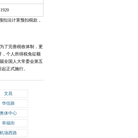
81920
计预扣法计算预扣税款，
为了完善税收体制，更
召开，个人所得税免征额
十三届全国人大常委会第五
1日起正式施行。
文昌
华信路
奥体中心
幸福街
机场西路