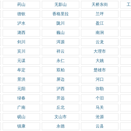
药山
无影山
天桥东街
工
德钦
香格里拉
兰坪
泸水
陇川
盈江
潞西
巍山
南涧
剑川
洱源
云龙
宾川
祥云
大理市
元谋
永仁
大姚
牟定
双柏
楚雄市
景洪
屏边
河口
元阳
泸西
弥勒
绿春
开远
个旧
广南
丘北
马关
砚山
文山市
沧源
镇康
永德
云县