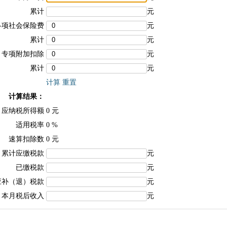
累计
元
各项社会保险费
元
累计
元
专项附加扣除
元
累计
元
计算
重置
计算结果：
应纳税所得额
0
元
适用税率
0
%
速算扣除数
0
元
累计应缴税款
元
已缴税款
元
应补（退）税款
元
本月税后收入
元