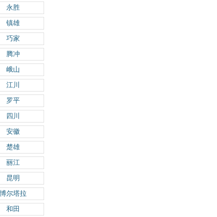
永胜
镇雄
巧家
腾冲
峨山
江川
罗平
四川
安徽
楚雄
丽江
昆明
博尔塔拉
和田