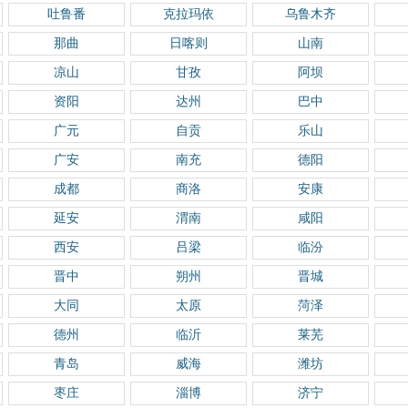
吐鲁番
克拉玛依
乌鲁木齐
那曲
日喀则
山南
凉山
甘孜
阿坝
资阳
达州
巴中
广元
自贡
乐山
广安
南充
德阳
成都
商洛
安康
延安
渭南
咸阳
西安
吕梁
临汾
晋中
朔州
晋城
大同
太原
菏泽
德州
临沂
莱芜
青岛
威海
潍坊
枣庄
淄博
济宁