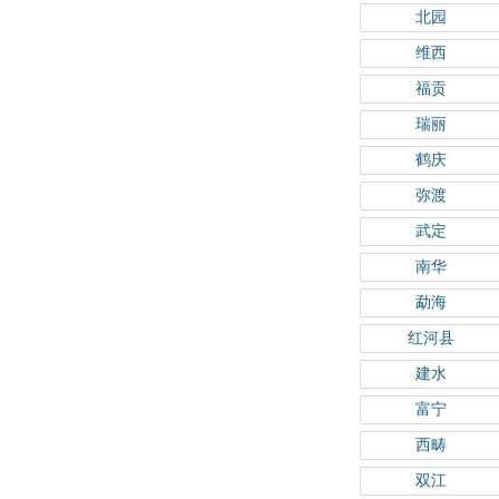
北园
维西
福贡
瑞丽
鹤庆
弥渡
武定
南华
勐海
红河县
建水
富宁
西畴
双江