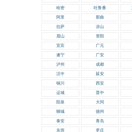
哈密
吐鲁番
阿里
那曲
拉萨
凉山
眉山
资阳
宜宾
广元
遂宁
广安
泸州
成都
汉中
延安
铜川
西安
运城
晋中
阳泉
大同
聊城
德州
泰安
青岛
东营
枣庄