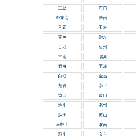
三亚
海口
黔东南
黔南
贵阳
玉林
百色
崇左
贵港
梧州
甘南
临夏
酒泉
平凉
白银
金昌
龙岩
南平
莆田
厦门
池州
亳州
滁州
黄山
马鞍山
淮南
温州
义乌