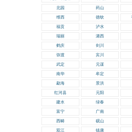
北园
药山
维西
德钦
福贡
泸水
瑞丽
潞西
鹤庆
剑川
弥渡
宾川
武定
元谋
南华
牟定
勐海
景洪
红河县
元阳
建水
绿春
富宁
广南
西畴
砚山
双江
镇康