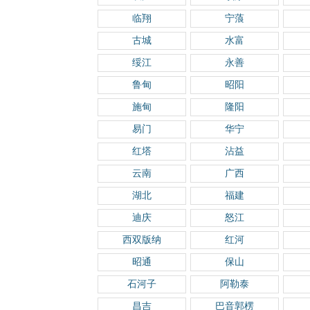
临翔
宁蒗
古城
水富
绥江
永善
鲁甸
昭阳
施甸
隆阳
易门
华宁
红塔
沾益
云南
广西
湖北
福建
迪庆
怒江
西双版纳
红河
昭通
保山
石河子
阿勒泰
昌吉
巴音郭楞