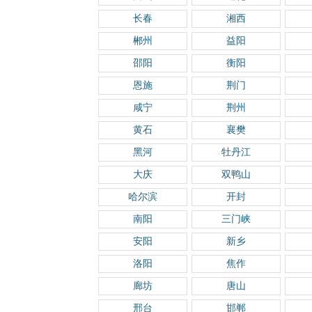
长春
湘西
郴州
益阳
邵阳
衡阳
恩施
荆门
咸宁
荆州
黄石
襄樊
黑河
牡丹江
大庆
双鸭山
哈尔滨
开封
南阳
三门峡
安阳
新乡
洛阳
焦作
廊坊
唐山
邢台
邯郸