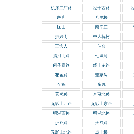
机床二厂路
经十西路
段店
八里桥
匡山
南辛庄
振兴街
中大槐树
王舍人
仲宫
清河北路
七里河
闵子骞路
经十东路
花园路
盖家沟
全福
东风
黄岗路
水屯北路
无影山西路
无影山东路
明湖西路
明湖北路
济齐路
天成路
无影山北路
成丰桥