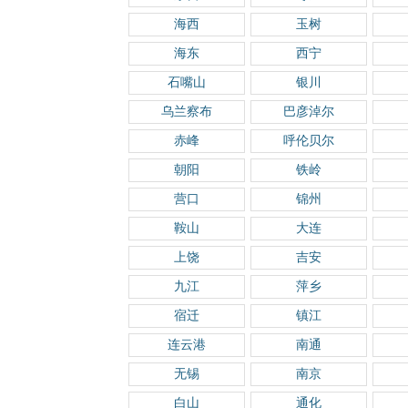
海西
玉树
海东
西宁
石嘴山
银川
乌兰察布
巴彦淖尔
赤峰
呼伦贝尔
朝阳
铁岭
营口
锦州
鞍山
大连
上饶
吉安
九江
萍乡
宿迁
镇江
连云港
南通
无锡
南京
白山
通化