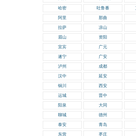
哈密
吐鲁番
阿里
那曲
拉萨
凉山
眉山
资阳
宜宾
广元
遂宁
广安
泸州
成都
汉中
延安
铜川
西安
运城
晋中
阳泉
大同
聊城
德州
泰安
青岛
东营
枣庄