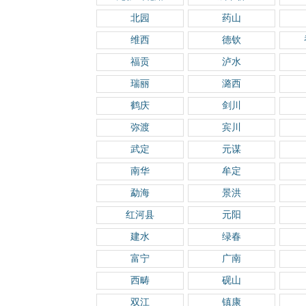
北园
药山
维西
德钦
福贡
泸水
瑞丽
潞西
鹤庆
剑川
弥渡
宾川
武定
元谋
南华
牟定
勐海
景洪
红河县
元阳
建水
绿春
富宁
广南
西畴
砚山
双江
镇康