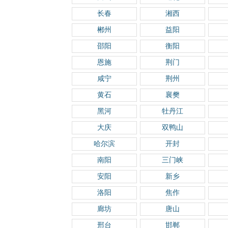
长春
湘西
郴州
益阳
邵阳
衡阳
恩施
荆门
咸宁
荆州
黄石
襄樊
黑河
牡丹江
大庆
双鸭山
哈尔滨
开封
南阳
三门峡
安阳
新乡
洛阳
焦作
廊坊
唐山
邢台
邯郸