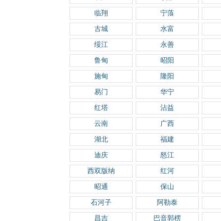
临翔
宁蒗
古城
水富
绥江
永善
鲁甸
昭阳
施甸
隆阳
易门
华宁
红塔
沾益
云南
广西
湖北
福建
迪庆
怒江
西双版纳
红河
昭通
保山
石河子
阿勒泰
昌吉
巴音郭楞