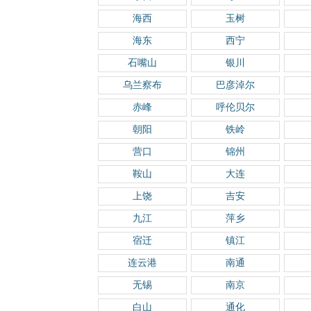
海西
玉树
海东
西宁
石嘴山
银川
乌兰察布
巴彦淖尔
赤峰
呼伦贝尔
朝阳
铁岭
营口
锦州
鞍山
大连
上饶
吉安
九江
萍乡
宿迁
镇江
连云港
南通
无锡
南京
白山
通化