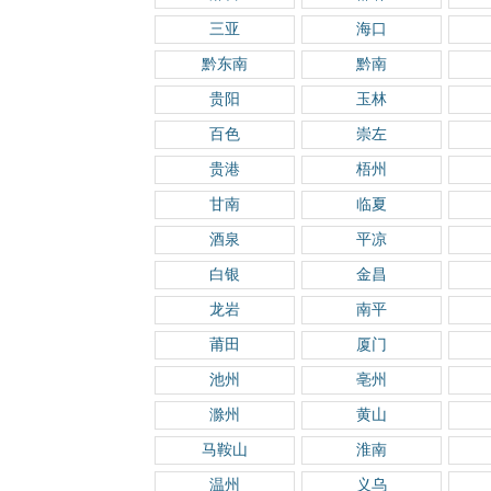
三亚
海口
黔东南
黔南
贵阳
玉林
百色
崇左
贵港
梧州
甘南
临夏
酒泉
平凉
白银
金昌
龙岩
南平
莆田
厦门
池州
亳州
滁州
黄山
马鞍山
淮南
温州
义乌