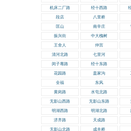
机床二厂路
经十西路
段店
八里桥
匡山
南辛庄
振兴街
中大槐树
王舍人
仲宫
清河北路
七里河
闵子骞路
经十东路
花园路
盖家沟
全福
东风
黄岗路
水屯北路
无影山西路
无影山东路
明湖西路
明湖北路
济齐路
天成路
无影山北路
成丰桥