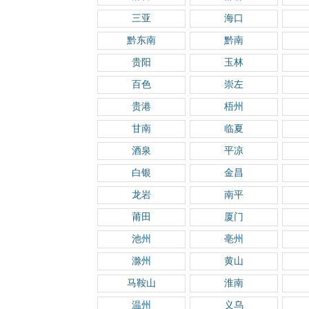
三亚
海口
黔东南
黔南
贵阳
玉林
百色
崇左
贵港
梧州
甘南
临夏
酒泉
平凉
白银
金昌
龙岩
南平
莆田
厦门
池州
亳州
滁州
黄山
马鞍山
淮南
温州
义乌