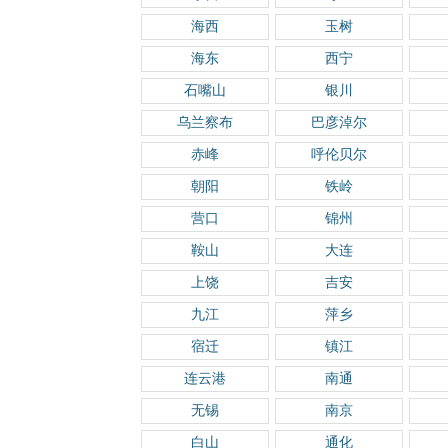
海西
玉树
海东
西宁
石嘴山
银川
乌兰察布
巴彦淖尔
赤峰
呼伦贝尔
朝阳
铁岭
营口
锦州
鞍山
大连
上饶
吉安
九江
萍乡
宿迁
镇江
连云港
南通
无锡
南京
白山
通化