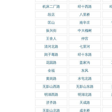
机床二厂路
经十西路
段店
八里桥
匡山
南辛庄
振兴街
中大槐树
王舍人
仲宫
清河北路
七里河
闵子骞路
经十东路
花园路
盖家沟
全福
东风
黄岗路
水屯北路
无影山西路
无影山东路
明湖西路
明湖北路
济齐路
天成路
无影山北路
成丰桥