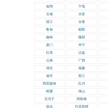
临翔
宁蒗
古城
水富
绥江
永善
鲁甸
昭阳
施甸
隆阳
易门
华宁
红塔
沾益
云南
广西
湖北
福建
迪庆
怒江
西双版纳
红河
昭通
保山
石河子
阿勒泰
昌吉
巴音郭楞