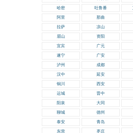
哈密
吐鲁番
阿里
那曲
拉萨
凉山
眉山
资阳
宜宾
广元
遂宁
广安
泸州
成都
汉中
延安
铜川
西安
运城
晋中
阳泉
大同
聊城
德州
泰安
青岛
东营
枣庄