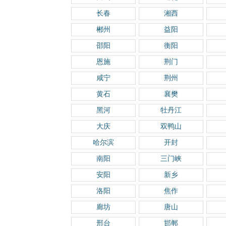
长春
湘西
郴州
益阳
邵阳
衡阳
恩施
荆门
咸宁
荆州
黄石
襄樊
黑河
牡丹江
大庆
双鸭山
哈尔滨
开封
南阳
三门峡
安阳
新乡
洛阳
焦作
廊坊
唐山
邢台
邯郸