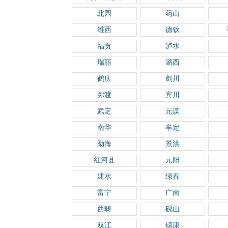
北园
药山
维西
德钦
福贡
泸水
瑞丽
潞西
鹤庆
剑川
弥渡
宾川
武定
元谋
南华
牟定
勐海
景洪
红河县
元阳
建水
绿春
富宁
广南
西畴
砚山
双江
镇康