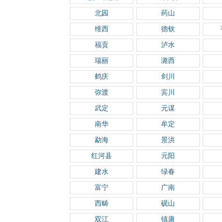
北园
药山
维西
德钦
福贡
泸水
瑞丽
潞西
鹤庆
剑川
弥渡
宾川
武定
元谋
南华
牟定
勐海
景洪
红河县
元阳
建水
绿春
富宁
广南
西畴
砚山
双江
镇康