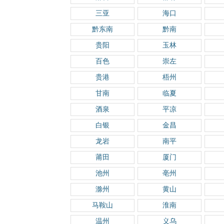
三亚
海口
黔东南
黔南
贵阳
玉林
百色
崇左
贵港
梧州
甘南
临夏
酒泉
平凉
白银
金昌
龙岩
南平
莆田
厦门
池州
亳州
滁州
黄山
马鞍山
淮南
温州
义乌