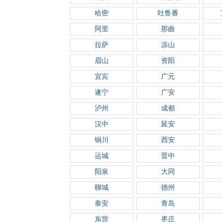
哈密
吐鲁番
阿里
那曲
拉萨
凉山
眉山
资阳
宜宾
广元
遂宁
广安
泸州
成都
汉中
延安
铜川
西安
运城
晋中
阳泉
大同
聊城
德州
泰安
青岛
东营
枣庄