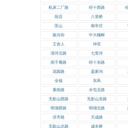
机床二厂路
经十西路
段店
八里桥
匡山
南辛庄
振兴街
中大槐树
王舍人
仲宫
清河北路
七里河
闵子骞路
经十东路
花园路
盖家沟
全福
东风
黄岗路
水屯北路
无影山西路
无影山东路
明湖西路
明湖北路
济齐路
天成路
无影山北路
成丰桥