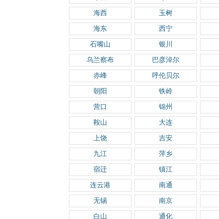
海西
玉树
海东
西宁
石嘴山
银川
乌兰察布
巴彦淖尔
赤峰
呼伦贝尔
朝阳
铁岭
营口
锦州
鞍山
大连
上饶
吉安
九江
萍乡
宿迁
镇江
连云港
南通
无锡
南京
白山
通化