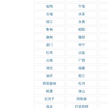
临翔
宁蒗
古城
水富
绥江
永善
鲁甸
昭阳
施甸
隆阳
易门
华宁
红塔
沾益
云南
广西
湖北
福建
迪庆
怒江
西双版纳
红河
昭通
保山
石河子
阿勒泰
昌吉
巴音郭楞