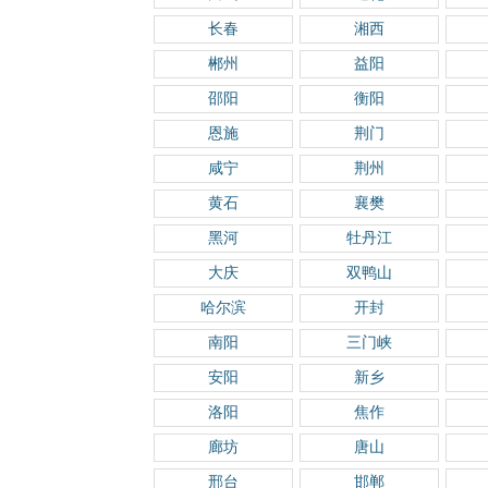
长春
湘西
郴州
益阳
邵阳
衡阳
恩施
荆门
咸宁
荆州
黄石
襄樊
黑河
牡丹江
大庆
双鸭山
哈尔滨
开封
南阳
三门峡
安阳
新乡
洛阳
焦作
廊坊
唐山
邢台
邯郸