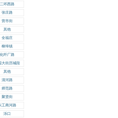
二环西路
张庄路
营市街
其他
全福庄
柳埠镇
化纤厂路
园大街历城段
其他
清河路
师范路
聚贤街
东工商河路
泺口