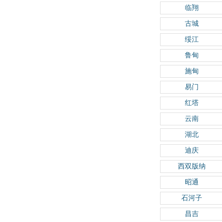
临翔
古城
绥江
鲁甸
施甸
易门
红塔
云南
湖北
迪庆
西双版纳
昭通
石河子
昌吉