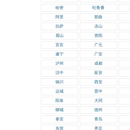
哈密
吐鲁番
阿里
那曲
拉萨
凉山
眉山
资阳
宜宾
广元
遂宁
广安
泸州
成都
汉中
延安
铜川
西安
运城
晋中
阳泉
大同
聊城
德州
泰安
青岛
东营
枣庄