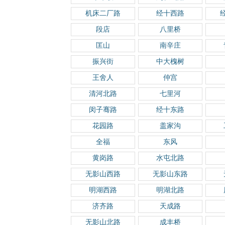
机床二厂路
经十西路
段店
八里桥
匡山
南辛庄
振兴街
中大槐树
王舍人
仲宫
清河北路
七里河
闵子骞路
经十东路
花园路
盖家沟
全福
东风
黄岗路
水屯北路
无影山西路
无影山东路
明湖西路
明湖北路
济齐路
天成路
无影山北路
成丰桥