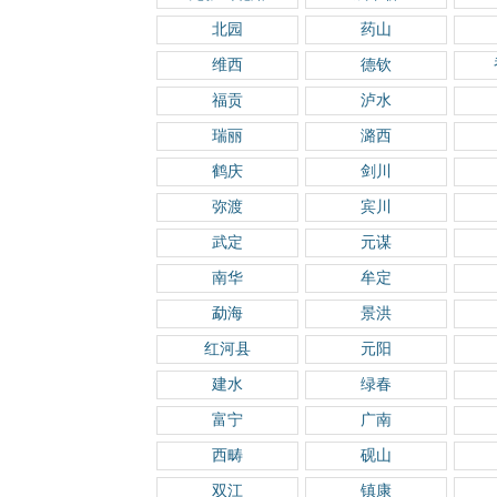
北园
药山
维西
德钦
福贡
泸水
瑞丽
潞西
鹤庆
剑川
弥渡
宾川
武定
元谋
南华
牟定
勐海
景洪
红河县
元阳
建水
绿春
富宁
广南
西畴
砚山
双江
镇康