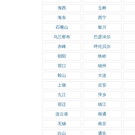
海西
玉树
海东
西宁
石嘴山
银川
乌兰察布
巴彦淖尔
赤峰
呼伦贝尔
朝阳
铁岭
营口
锦州
鞍山
大连
上饶
吉安
九江
萍乡
宿迁
镇江
连云港
南通
无锡
南京
白山
通化