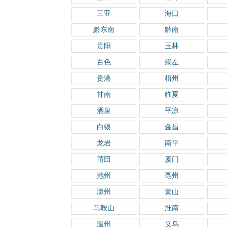
三亚
海口
黔东南
黔南
贵阳
玉林
百色
崇左
贵港
梧州
甘南
临夏
酒泉
平凉
白银
金昌
龙岩
南平
莆田
厦门
池州
亳州
滁州
黄山
马鞍山
淮南
温州
义乌