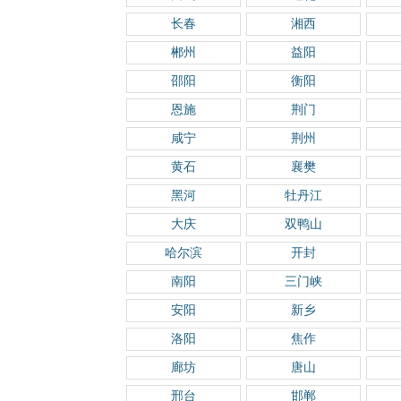
长春
湘西
郴州
益阳
邵阳
衡阳
恩施
荆门
咸宁
荆州
黄石
襄樊
黑河
牡丹江
大庆
双鸭山
哈尔滨
开封
南阳
三门峡
安阳
新乡
洛阳
焦作
廊坊
唐山
邢台
邯郸