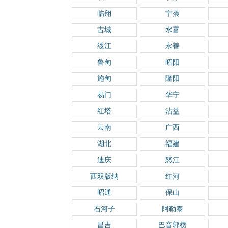
临翔
宁蒗
古城
水富
绥江
永善
鲁甸
昭阳
施甸
隆阳
易门
华宁
红塔
沾益
云南
广西
湖北
福建
迪庆
怒江
西双版纳
红河
昭通
保山
石河子
阿勒泰
昌吉
巴音郭楞