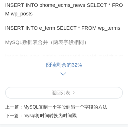
INSERT INTO phome_ecms_news SELECT * FRO
M wp_posts
INSERT INTO e_term SELECT * FROM wp_terms
MySQL数据表合并（两表字段相同）
insert into sme_article_212(catid,areaid,level,title,st
阅读剩余的32%
yle,fee,subtitle,introduce,tag,keyword,pptword,auth
or,copyfrom,fromurl,voteid,hits,thumb,username,ad
dtime,editor,edittime,ip,template,status,islink,linkurl,
filepath,note) select catid,areaid,level,title,style,fee,
返回列表
subtitle,introduce,tag,keyword,pptword,author,copyf
上一篇：
MySQL复制一个字段到另一个字段的方法
rom,fromurl,voteid,hits,thumb,username,addtime,ed
下一篇：
mysql将时间转换为时间戳
itor,edittime,ip,template,status,islink,linkurl,filepath,
note from sme_article_46;