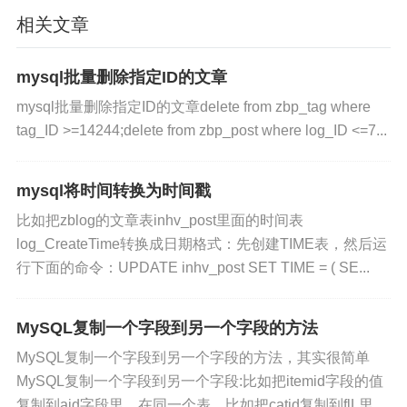
相关文章
mysql批量删除指定ID的文章
insert into sme_article_data_212(content) select co
mysql批量删除指定ID的文章delete from zbp_tag where
ntent from sme_article_data_46;
tag_ID >=14244;delete from zbp_post where log_ID <=7...
标签:
MySQL
MySQL命令
mysql将时间转换为时间戳
免责声明：
本文内容来自用户上传并发布，站点仅
提供信息存储空间服务，不拥有所有权，不承担相
比如把zblog的文章表inhv_post里面的时间表
log_CreateTime转换成日期格式：先创建TIME表，然后运
关法律责任。请核实广告和内容真实性，谨慎使
行下面的命令：UPDATE inhv_post SET TIME = ( SE...
用。
MySQL复制一个字段到另一个字段的方法
MySQL复制一个字段到另一个字段的方法，其实很简单
MySQL复制一个字段到另一个字段:比如把itemid字段的值
复制到aid字段里，在同一个表。比如把catid复制到flL里