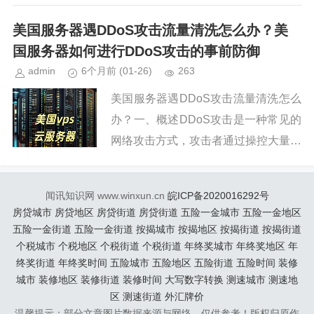
处理服务器IP地址相关的问题，对于确
保网络服务的顺畅和安全至关重要。下
美国服务器遇DDoS攻击流量清洗怎么办？美
面将详细讨论与美国服务器...
国服务器如何进行DDoS攻击的事前防御
admin
6个月前
(01-26)
263
美国服务器遇DDoS攻击流量清洗怎么
办？一、概述DDoS攻击是一种常见的
网络攻击方式，攻击者通过操控大量的
计算机向目标服务器发送大量的请求，
导致服务器无法正常响应合法用户的请
闻讯知识网 www.winxun.cn
皖ICP备2020016292号
求，最终使服务器瘫痪。对于...
房贷城市
房贷地区
房贷街道
房贷街道
五险一金城市
五险一金地区
五险一金街道
五险一金街道
按揭城市
按揭地区
按揭街道
按揭街道
个税城市
个税地区
个税街道
个税街道
年终奖城市
年终奖地区
年
终奖街道
年终奖时间
五险城市
五险地区
五险街道
五险时间
装修
城市
装修地区
装修街道
装修时间
大写数字转换
测速城市
测速地
区
测速街道
外汇牌价
温馨提示：部分文章图片数据来源与网络，仅供参考！版权归原作