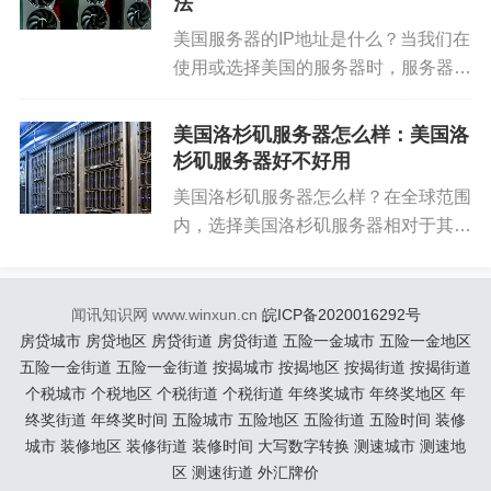
法
三、流量清洗的主要技术
美国服务器的IP地址是什么？当我们在
1. 基于云的DDoS防护
使用或选择美国的服务器时，服务器的
IP地址是非常关键的一个因素。了解和
基于云的防护方案将流量清洗的任务交给分布在全
处理服务器IP地址相关的问题，对于确
美国洛杉矶服务器怎么样：美国洛
球的云服务器。云服务器能够承载并清洗大量的恶
保网络服务的顺畅和安全至关重要。下
杉矶服务器好不好用
面将详细讨论与美国服务器...
意流量，减轻本地服务器的压力。这种方法适用于
美国洛杉矶服务器怎么样？在全球范围
大规模DDoS攻击。
内，选择美国洛杉矶服务器相对于其他
地区的服务器有着诸多独特的优势。无
2. 硬件设备防护
论是安全性、速度、还是可靠性，美国
洛杉矶服务器都以其高效、灵活、定制
闻讯知识网 www.winxun.cn
皖ICP备2020016292号
专用硬件设备，如防火墙和专用的DDoS防护设备，
化的服务而闻名。接下来，我们将...
房贷城市
房贷地区
房贷街道
房贷街道
五险一金城市
五险一金地区
可以在本地网络中部署，对流量进行实时监控和清
五险一金街道
五险一金街道
按揭城市
按揭地区
按揭街道
按揭街道
洗。这种方式适合对安全性要求极高的企业和组
个税城市
个税地区
个税街道
个税街道
年终奖城市
年终奖地区
年
终奖街道
年终奖时间
五险城市
五险地区
五险街道
五险时间
装修
织。
城市
装修地区
装修街道
装修时间
大写数字转换
测速城市
测速地
区
测速街道
外汇牌价
3. 基于AI的流量清洗