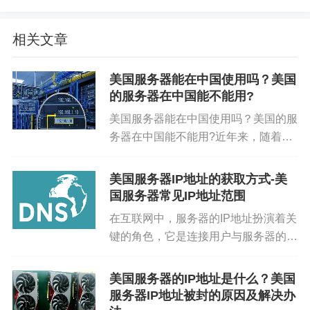
3. 恶意流量过滤
相关文章
一旦恶意流量被识别，流量清洗设备或系统会开始
美国服务器能在中国使用吗？美国
对这些流量进行过滤。过滤方式包括基于IP的过
的服务器在中国能不能用?
滤、基于协议的过滤以及基于内容的过滤等。过滤
美国服务器能在中国使用吗？美国的服
后的正常流量将继续被传输至服务器，而恶意流量
务器在中国能不能用?近年来，随着跨
则会被丢弃。
境业务的增长和国际网络需求的增加，
许多中国用户开始考虑租用美国的服务
美国服务器IP地址的获取方式-美
4. 流量再分配与负载均衡
器。然而，由于中国对某些国外网站的
国服务器常见IP地址范围
访问限制，很多人误以为美国的服...
在互联网中，服务器的IP地址扮演着关
在过滤恶意流量的同时，流量清洗系统通常还会进
键的角色，它是连接用户与服务器的桥
行流量的再分配和负载均衡，以确保服务器能够高
梁。许多人在使用或管理美国服务器
效处理正常流量。这一过程有助于减轻服务器的压
时，可能会有查询服务器IP地址的需
美国服务器的IP地址是什么？美国
力，并提高其抗DDoS攻击的能力。
求。那么，美国服务器的IP地址是如何
服务器IP地址被封的原因及解决办
查询的？有哪些需要特别注意的...