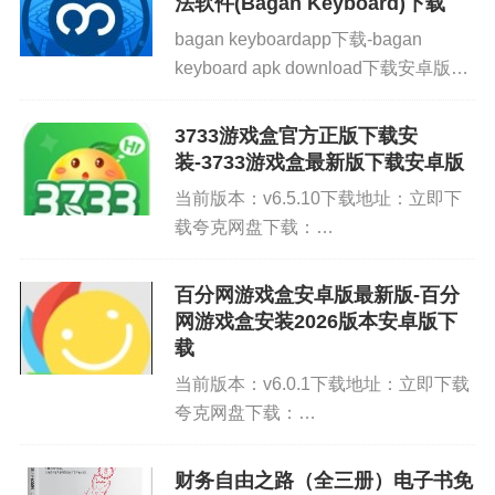
法软件(Bagan Keyboard)下载
大人物.txt
侠、魔幻、科幻、冒险、热...
bagan keyboardapp下载-bagan
keyboard apk download下载安卓版当
大沙漠.txt
前版本：v11.21下载地址：立即下载夸
克网盘下载：http://pan.quark.cn/s...
多情环.txt
3733游戏盒官方正版下载安
装-3733游戏盒最新版下载安卓版
多情剑客无情剑.txt
当前版本：v6.5.10下载地址：立即下
载夸克网盘下载：
飞刀，又见飞刀.txt
http://pan.quark.cn/s/7b13e1f2b6ca3733
游戏盒是一款提供BT游戏、满V游戏、
百分网游戏盒安卓版最新版-百分
风铃中的刀声.txt
GM游戏、折扣手游等供玩家下载的...
网游戏盒安装2026版本安卓版下
载
凤舞九天.txt
当前版本：v6.0.1下载地址：立即下载
孤星传.txt
夸克网盘下载：
http://pan.quark.cn/s/cccc5f1a9b96百
护花铃.txt
分网游戏盒安卓版(游戏盒子)是一个手
财务自由之路（全三册）电子书免