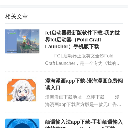
碧玉刀.txt
相关文章
边城刀声.txt
fcl启动器最新版软件下载-我的世
边城浪子.txt
界fcl启动器（Fold Craft
Launcher）手机版下载
蝙蝠传奇.txt
FCL启动器正版英文全称Fold
彩环曲.txt
Craft Launcher，是一个专为《我的世
界》打造的高效启动器，是由FCL-
苍穹神剑.txt
Team基于HMCL的核心功能，使用
漫海漫画app下载-漫海漫画免费阅
PojavLauncher后端开...
读入口
长生剑.txt
漫海漫画下载地址：立即下载 漫
大地飞鹰.txt
海漫画app下载官方版是一款无广告免
费阅读漫画神器，全网漫画永久免费阅
大旗英雄传.txt
读，国漫、欧漫、韩漫、日漫，玄幻、
缅语输入法app下载-手机缅语输入
奇幻、权谋、动作、竞技、格斗、武