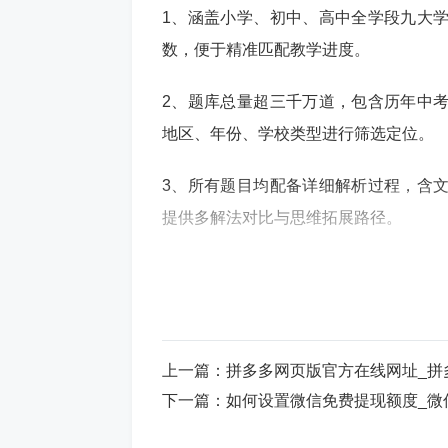
1、涵盖小学、初中、高中全学段九大
数，便于精准匹配教学进度。
2、题库总量超三千万道，包含历年中
地区、年份、学校类型进行筛选定位。
3、所有题目均配备详细解析过程，含
提供多解法对比与思维拓展路径。
4、支持整套试卷结构化呈现，可查看
计，为教学诊断提供可视化依据。
在线组卷操作体验
上一篇：
拼多多网页版官方在线网址_拼
下一篇：
如何设置微信免费提现额度_微
1、采用拖拽式界面设计，用户可将选