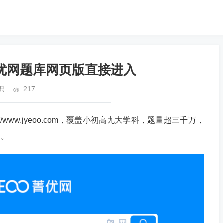
优网题库网页版直接进入
识
217
/www.jyeoo.com，覆盖小初高九大学科，题量超三千万，
同。