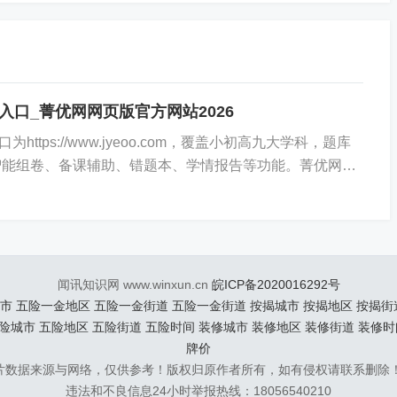
中知识点覆盖率、难度梯度分布与题型组合合理性，异常项
入口_菁优网网页版官方网站2026
自定义双向细目表后，系统可依表中能力要求与内容权重自
ttps://www.jyeoo.com，覆盖小初高九大学科，题库
持智能组卷、备课辅助、错题本、学情报告等功能。菁优网电
这是不少教师和学生...
档或PDF格式，保留原始排版与公式渲染效果，页眉页脚支持
。
闻讯知识网 www.winxun.cn
皖ICP备2020016292号
市
五险一金地区
五险一金街道
五险一金街道
按揭城市
按揭地区
按揭街
险城市
五险地区
五险街道
五险时间
装修城市
装修地区
装修街道
装修时
G、PNG格式，单张图片大小上限为5MB，识别区域自动聚
牌价
片数据来源与网络，仅供参考！版权归原作者所有，如有侵权请联系删除
违法和不良信息24小时举报热线：18056540210