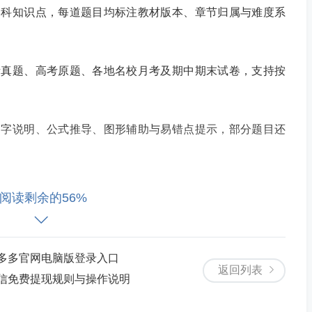
学科知识点，每道题目均标注教材版本、章节归属与难度系
考真题、高考原题、各地名校月考及期中期末试卷，支持按
文字说明、公式推导、图形辅助与易错点提示，部分题目还
试卷整体知识点分布图、能力层级雷达图及各小题得分率统
阅读剩余的56%
多多官网电脑版登录入口
返回列表
信免费提现规则与操作说明
中试题直接拖入试卷编辑区，实时显示题型占比、总分值与