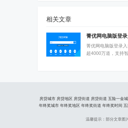
预估用时，操作响应延迟低于0.3秒。
2、内置智能平衡算法，自动校验试卷
相关文章
即时标红并给出优化建议。
菁优网电脑版登录
3、支持按细目表生成试卷，教师上传
菁优网电脑版登录入口为h
动匹配对应题目并生成初稿。
超4000万道，支
脑版登录入口在哪里？
4、试卷生成后可一键导出为Word文
插入校名、日期、试卷编号等定制信息
图像识别搜题功能
房贷城市
房贷地区
房贷街道
房贷街道
五险一金城
年终奖城市
年终奖地区
年终奖街道
年终奖时间
五
1、提供网页端图片上传入口，支持JP
焦于手写体或印刷体试题主体部分。
温馨提示：部分文章图