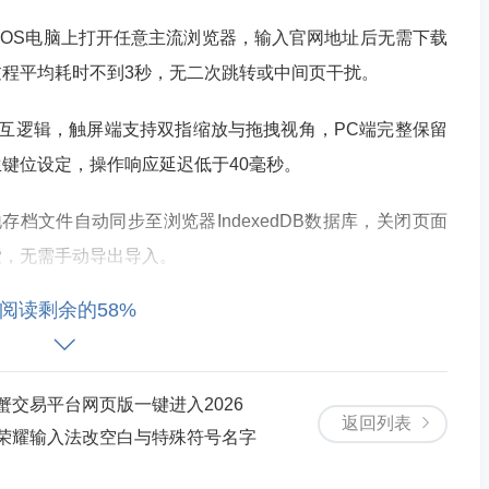
macOS电脑上打开任意主流浏览器，输入官网地址后无需下载
程平均耗时不到3秒，无二次跳转或中间页干扰。
互逻辑，触屏端支持双指缩放与拖拽视角，PC端完整保留
原生键位设定，操作响应延迟低于40毫秒。
档文件自动同步至浏览器IndexedDB数据库，关闭页面
索，无需手动导出导入。
阅读剩余的58%
式运行，不依赖Java或第三方插件，Chrome/Firefox/Sa
兼容性覆盖98.7%的活跃用户设备。
蟹交易平台网页版一键进入2026
返回列表
荣耀输入法改空白与特殊符号名字
tion 1.12.2核心机制，包括红石电路实时运算、熔炉烧炼进度条、生