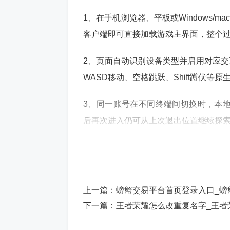
1、在手机浏览器、平板或Windows/
客户端即可直接加载游戏主界面，整个过
2、页面自动识别设备类型并启用对应交
WASD移动、空格跳跃、Shift蹲伏等
3、同一账号在不同终端间切换时，本地存
后再次进入仍可从上次退出位置继续探
4、所有功能模块均以内嵌WebAssembly方
fari/Edge最新稳定版均可原生支持，
上一篇：
螃蟹交易平台首页登录入口_螃
全机制原生还原能力
下一篇：
王者荣耀怎么改重复名字_王者
1、完整实现Minecraft Java Edi