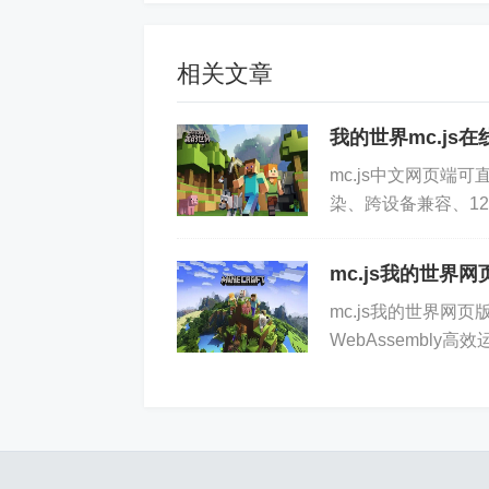
物AI路径寻路、光照衰减计算及方块物
相关文章
2、合成表支持全部200+常规配方，
高亮所需材料，错误放置时界面轻微震
我的世界mc.js
3、生存模式中饥饿值、生命值、经验
mc.js中文网页端可直接
染、跨设备兼容、12
晚自然刷怪、村庄铁傀儡巡逻、末地折
汇总\_mc.js中文网...
4、创造模式工具栏预置全部600+方
mc.js我的世界
性说明，部分特殊物品如命令方块、结
mc.js我的世界网页版
WebAssembl
社区协作与内容共创
管理与多人联机功能。m
1、内置多人联机房间系统，创建者可
享链接加入后自动同步地形与实体状态