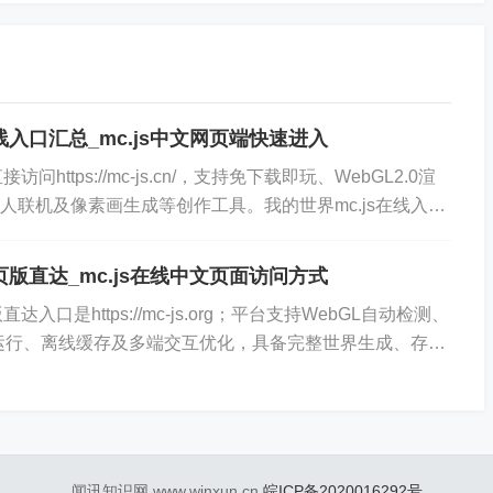
理下落逻辑，所有判定与原版保持一致。
从木棍到附魔金苹果均可通过标准UI拖拽完成，配方提示自动
动并弹出材质缺失提示。
在线入口汇总_mc.js中文网页端快速进入
值条动态更新，怪物生成遵循亮度阈值与区块加载规则，夜
访问https://mc-js.cn/，支持免下载即玩、WebGL2.0渲
人联机及像素画生成等创作工具。我的世界mc.js在线入口
跃门结构均按原版比例精确建模。
块与物品图标，支持搜索框快速定位，长按图标可查看详细属
网页版直达_mc.js在线中文页面访问方式
构方块保留完整参数配置面板。
直达入口是https://mc-js.org；平台支持WebGL自动检测、
y高效运行、离线缓存及多端交互优化，具备完整世界生成、存档
c...
设置密码保护、最大人数上限及世界权限等级，访客通过共
，无服务端等待时间。
闻讯知识网 www.winxun.cn
皖ICP备2020016292号