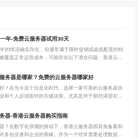
需要综合考虑服务器稳定性、供应商实力、售后服务质量、
只有综合评估这些关键因素，才能做出明智的选择，确保您
、稳定且性价比高的云服务器环境中。
一年-免费云服务器试用30天
一年的情况确实存在，但通常属于限时促销或超低配置的特
云服务器
香港云服务器价格
难覆盖正常运营成本，可能存在以下潜在问题：香港云服
主机
香港十大云服务器
香港云服务器代理
低：10元/年的服务器通常仅提供基础配置，...
服务器是哪家？免费的云服务器哪家好
布，站点仅提供信息存储空间服务，不拥有所有权，不承担
好？在当今这个信息化时代，选择一家可靠的云服务器供
业和个人必须面对的关键决策。尤其是对于那些渴望在香
性，谨慎使用。
或部署应用程序的用户来说，一个稳定且高效的云服...
务器-香港云服务器购买指南
器？在数字化浪潮的推动下，香港云服务器因其免备案和
许多创业者和企业的青睐。作为一个经常需要处理数据和