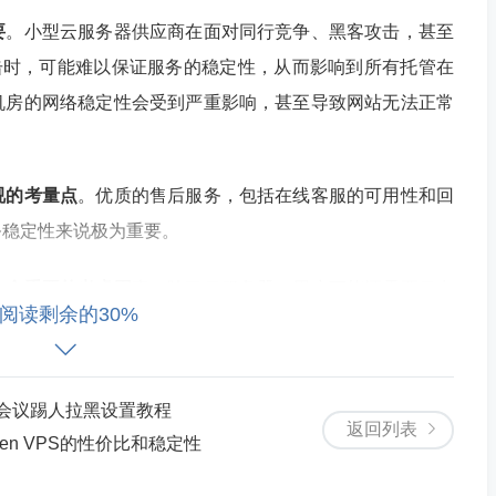
要
。小型云服务器供应商在面对同行竞争、黑客攻击，甚至
击时，可能难以保证服务的稳定性，从而影响到所有托管在
机房的网络稳定性会受到严重影响，甚至导致网站无法正常
视的考量点
。优质的售后服务，包括在线客服的可用性和回
务稳定性来说极为重要。
一个重要的考虑因
素。除了云服务器，用户可能还需要云存
阅读剩余的30%
并非所有云服务供应商都能提供这些全面的服务，因此在选
。
会议踢人拉黑设置教程
个人的一个小发现是，目前香港的小型云服务器供应商在价
返回列表
en VPS的性价比和稳定性
商通常会参与价格战，提供促销优惠，加上他们在香港拥有
成本效益的服务。