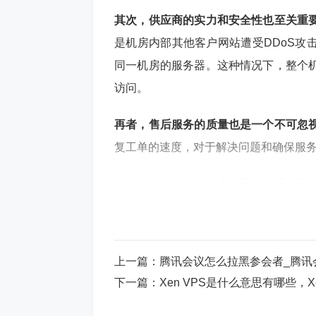
其次，供应商的实力和安全性也至关重
是机房内部其他客户网站遭受DDoS攻
同一机房的服务器。这种情况下，整个
访问。
再者，售后服务的质量也是一个不可忽
复工单的速度，对于解决问题和确保服
此外，其他云服务生态的完善程度也是
储服务、CDN服务、邮件发送服务等。
择供应商时需要考虑其提供的服务范围
上一篇：
腾讯会议怎么拉黑参会者_腾讯
最后，价格也是一个重要的考量点
。我
下一篇：
Xen VPS是什么意思有哪些，X
格上很难与大型供应商竞争。大型供应
自建的机房和规模优势，能够提供更具