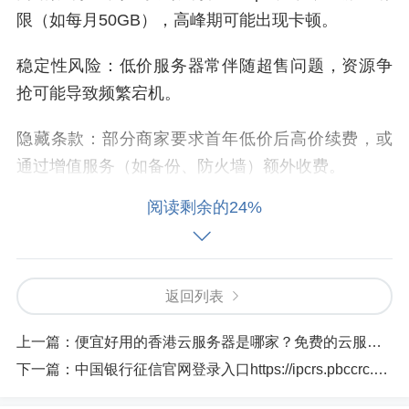
限（如每月50GB），高峰期可能出现卡顿。
稳定性风险：低价服务器常伴随超售问题，资源争
抢可能导致频繁宕机。
隐藏条款：部分商家要求首年低价后高价续费，或
通过增值服务（如备份、防火墙）额外收费。
阅读剩余的24%
如果您的需求是长期稳定建站或商用，建议选择常
规配置的香港云服务器，月费通常在15-30元之间，
性能和售后更有保障。
返回列表
标签:
香港云服务器
香港服务器
云服务器
上一篇：
便宜好用的香港云服务器是哪家？免费的云服务器哪家好
香港云服务器价格
香港免费云服务器
下一篇：
中国银行征信官网登录入口https://ipcrs.pbccrc.org.cn
香港云服务器主机
香港十大云服务器